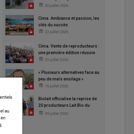
30 juillet 2026
Cima. Ambiance et passion, les
clés du succès
23 juillet 2026
Cima. Vente de reproducteurs :
une première édition réussie
23 juillet 2026
« Plusieurs alternatives face au
peu de maïs ensilage »
16 juillet 2026
entiels
Biolait officialise la reprise de
20 producteurs Lait Bio du
nel au
Maine
09 juillet 2026
 en
s