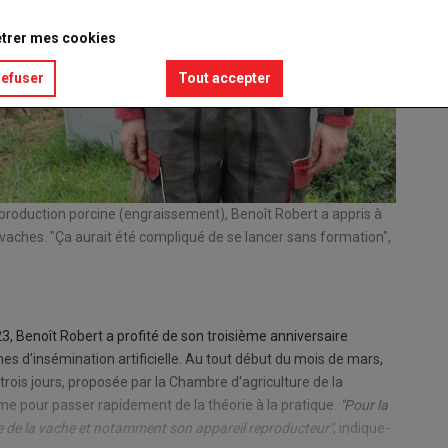
trer mes cookies
refuser
Tout accepter
'en production porcine (engraissement), Benoît Robert a appris à
Benoît R
s vaches. "Ça aurait été compliqué de se lancer sans formation",
© GM
23, Benoît Robert a profité de son troisième anniversaire
mes d'insémination artificielle. Au tout début du mois de mars,
 trois jours, proposée par la Chambre d'agriculture de la
 pour passer rapidement de la théorie à la pratique.
"Pour la
ie de la vache et notamment son appareil reproducteur"
, indique-