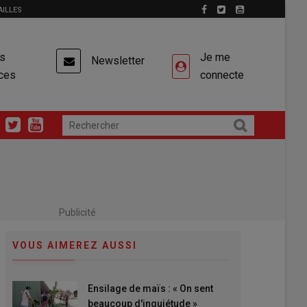
AILLES
es
Je me
Newsletter
ces
connecte
Publicité
VOUS AIMEREZ AUSSI
Ensilage de maïs : « On sent
beaucoup d'inquiétude »