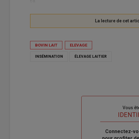
t-il.
BOVIN LAIT
ELEVAGE
INSÉMINATION
ÉLEVAGE LAITIER
Sous-
Vous êt
titre
TITRE
IDENTI
Body
Connectez-vo
pour profiter 