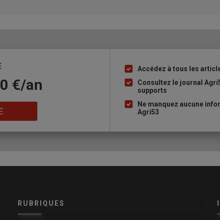
E
Accédez à tous les articl
Liste
10 €/an
à
Consultez le journal Agri
supports
puce
Ne manquez aucune infor
E
Agri53
RUBRIQUES