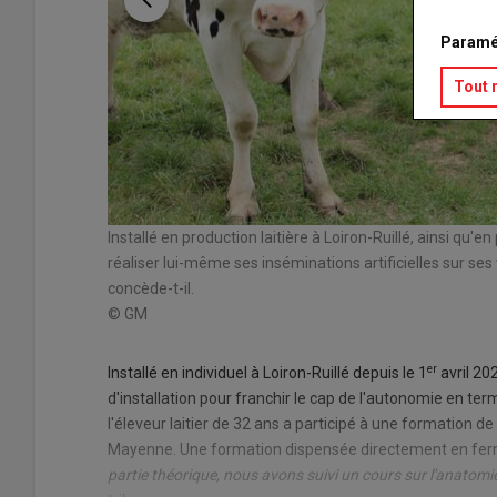
Paramé
Tout 
Installé en production laitière à Loiron-Ruillé, ainsi qu
réaliser lui-même ses inséminations artificielles sur se
concède-t-il.
© GM
er
Installé en individuel à Loiron-Ruillé depuis le 1
avril 20
d'installation pour franchir le cap de l'autonomie en ter
l'éleveur laitier de 32 ans a participé à une formation de
Mayenne. Une formation dispensée directement en ferme
partie théorique, nous avons suivi un cours sur l'anatom