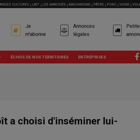
ANDES CULTURES
LAIT
LES MARCHÉS
MACHINISME
PÂTRE
PORC
VIGNE
VOL
USER
Je
Annonces
Petit
ACCOUNT
MENU
m'abonne
légales
annon
ÉCHOS DE NOS TERRITOIRES
ENTREPRISES
t a choisi d'inséminer lui-