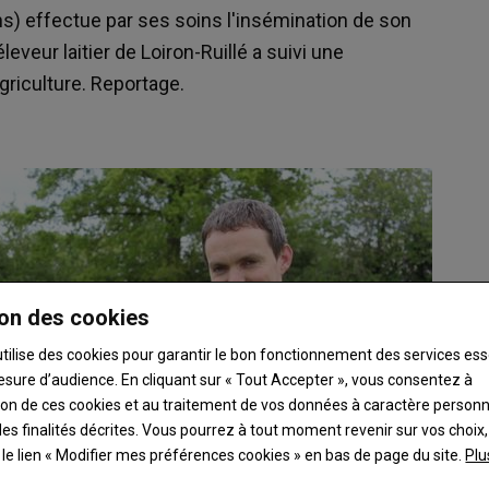
ns) effectue par ses soins l'insémination de son
leveur laitier de Loiron-Ruillé a suivi une
griculture. Reportage.
on des cookies
utilise des cookies pour garantir le bon fonctionnement des services ess
esure d’audience. En cliquant sur « Tout Accepter », vous consentez à
ation de ces cookies et au traitement de vos données à caractère person
es finalités décrites. Vous pourrez à tout moment revenir sur vos choix,
t le lien « Modifier mes préférences cookies » en bas de page du site.
Plu