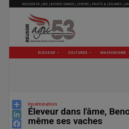
MENU
Aller
REUSSIR.FR
BIO
BOVINS VIANDE
CHÈVRE
FRUITS & LÉGUMES
GR
FILIÈRE
au
contenu
principal
NAVIGATION
ÉLEVAGE
CULTURES
MACHINISME
PRINCIPALE
Share
Insémination
Éleveur dans l'âme, Benoî
LinkedIn
même ses vaches
Facebook