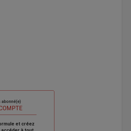
s abonné(e)
 COMPTE
ormule et créez
 accéder à tout