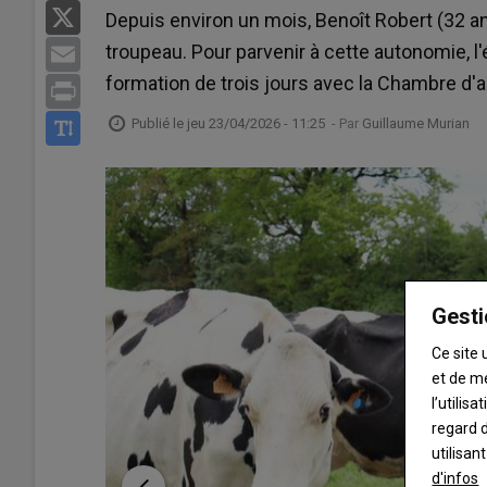
X
Depuis environ un mois, Benoît Robert (32 a
troupeau. Pour parvenir à cette autonomie, l'é
Email
formation de trois jours avec la Chambre d'a
Print
Publié le
jeu 23/04/2026 - 11:25
- Par
Guillaume Murian
Gesti
Ce site 
et de m
l’utilis
regard d
utilisan
d'infos