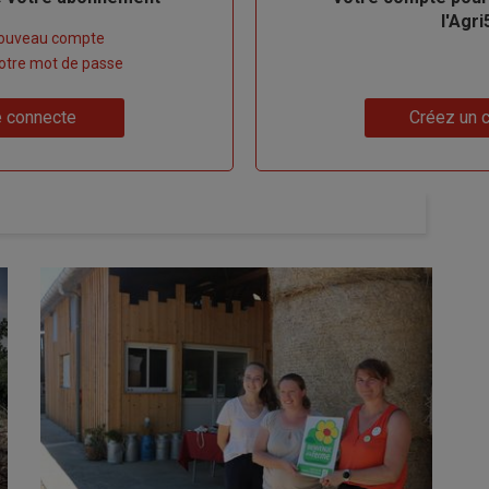
l'Agri
nouveau compte
 votre mot de passe
Lien
 connecte
Créez un 