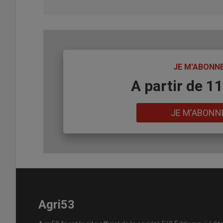
TITRE
JE M'ABONN
Body
A partir de 1
Lien
JE M'ABONN
Agri53