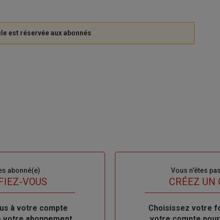
es abonné(e)
Sous-
Vous n'êtes pa
titre
FIEZ-VOUS
TITRE
CRÉEZ UN
us à votre compte
Body
Choisissez votre f
de votre abonnement
votre compte pour