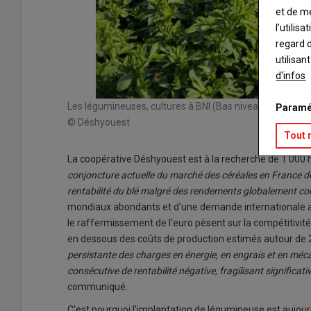
et de m
l’utilis
regard d
utilisan
d'infos
Les légumineuses, cultures à BNI (Bas niveaux d'intrants)
Paramé
© Déshyouest
Tout 
La coopérative Déshyouest est à la recherche de 1 000 
conjoncture actuelle du marché des céréales en France 
rentabilité du blé
malgré des rendements globalement cor
mondiaux abondants et d'une demande internationale ato
le raffermissement de l'euro pèsent sur la compétitivité 
en dessous des coûts de production estimés autour de 2
persistante des charges en énergie, en engrais et en mécan
consécutive de rentabilité négative, fragilisant significati
communiqué.
C'est pourquoi l'implantation de légumineuse est aujourd