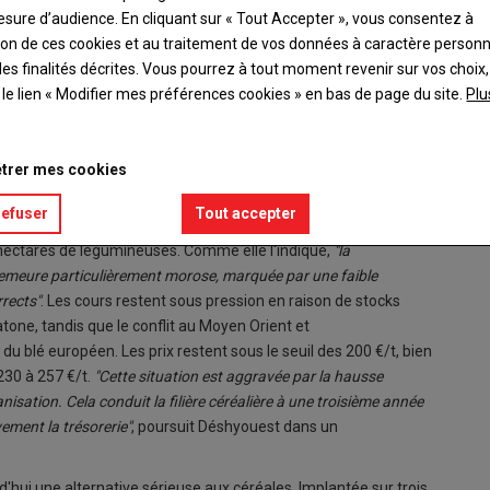
esure d’audience. En cliquant sur « Tout Accepter », vous consentez à
ation de ces cookies et au traitement de vos données à caractère person
es finalités décrites. Vous pourrez à tout moment revenir sur vos choix,
t le lien « Modifier mes préférences cookies » en bas de page du site.
Plu
, sont idéales en tête de rotation.
trer mes cookies
refuser
Tout accepter
hectares de légumineuses. Comme elle l'indique,
"la
demeure particulièrement morose, marquée par une
faible
rects"
. Les cours restent sous pression en raison de stocks
ne, tandis que le conflit au Moyen Orient et
du blé européen. Les prix restent sous le seuil des 200 €/t, bien
30 à 257 €/t.
"Cette situation est aggravée par la
hausse
isation. Cela conduit la filière céréalière à une
troisième année
vement la trésorerie"
, poursuit Déshyouest dans un
'hui une alternative sérieuse aux céréales. Implantée sur trois