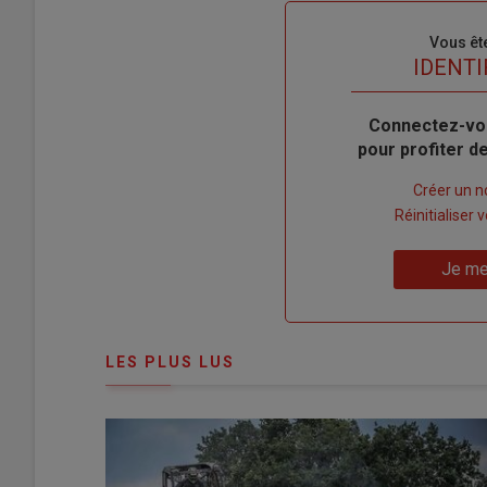
Sous-
Vous êt
titre
TITRE
IDENTI
Body
Connectez-vo
pour profiter 
Lien
Créer un 
"Créer
Lien
Réinitialiser
un
"Réinitialiser
Lien
nouveau
votre
Je me
"Je
compte"
mot
me
de
connecte"
passe"
LES PLUS LUS