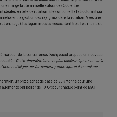
: une marge brute annuelle autour des 500 €. Les
t idéales en tête de rotation. Elles ont un effet structurant sur
t améliorent la gestion des ray-grass dans la rotation. Avec une
e et ensilage), les légumineuses nécessitent trois fois moins de
e démarquer de la concurrence, Déshyouest propose un nouveau
qualité :
"Cette rémunération n'est plus basée uniquement sur la
ce qui permet d'aligner performance agronomique et économique
unération, un prix d'achat de base de 70 €/tonne pour une
ra augmenté par pallier de 10 €/t pour chaque point de MAT