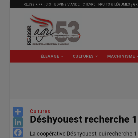
MENU
Aller
REUSSIR.FR
BIO
BOVINS VIANDE
CHÈVRE
FRUITS & LÉGUMES
GR
FILIÈRE
au
contenu
principal
NAVIGATION
ÉLEVAGE
CULTURES
MACHINISME
PRINCIPALE
Share
Cultures
Déshyouest recherche 1
LinkedIn
Facebook
La coopérative Déshyouest, qui recherche 