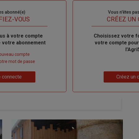
es abonné(e)
Sous-
Vous n'êtes pa
titre
FIEZ-VOUS
TITRE
CRÉEZ UN
us à votre compte
Body
Choisissez votre f
de votre abonnement
votre compte pour
l'Agri
nouveau compte
 votre mot de passe
Lien
 connecte
Créez un 