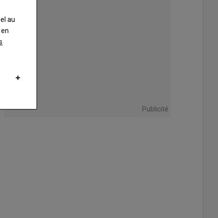
nel au
 en
s
Publicité