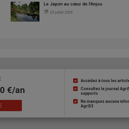
Le Japon au cœur de l'Anjou
23 juillet 2026
E
Accédez à tous les articl
Liste
10 €/an
à
Consultez le journal Agri
supports
puce
Ne manquez aucune infor
E
Agri53