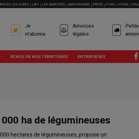
ANDES CULTURES
LAIT
LES MARCHÉS
MACHINISME
PÂTRE
PORC
VIGNE
VOL
USER
Je
Annonces
Petit
ACCOUNT
MENU
m'abonne
légales
annon
ÉCHOS DE NOS TERRITOIRES
ENTREPRISES
 000 ha de légumineuses
1 000 hectares de légumineuses, propose un