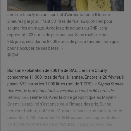
Jérôme Courty devant son bol d'alimentation. « Il tourne
Jér
0 ha
2 heures par jour. Il faut 50 litres de fuel au quotidien pour
« On
soigner les animaux. Avec les prix actuels du GNR, cela
car
représente 23 euros de plus par jour. Si on multiplie par
ani
365 jours, cela donne 8 000 euros de plus à l'année... rien que
© 
pour s'occuper de ses bêtes ! »
© GM
Sur son exploitation de 200 ha de SAU, Jérôme Courty
consomme 11 000 litres de fuel à l'année. Encore le 20 février, il
payait 673 euros les 1 000 litres (net de TICPE).
« Depuis l'année
dernière, le tarif était stable avec plus ou moins 50 euros de
différence »
, relate-t-il. Avec la crise géopolitique au Moyen-
Orient, la stabilité s'est envolée, à l'image des prix. Sur sa
dernière facture, datée du 31 mars, la hausse se fait largement
ressentir : 1 230 euros les 1 000 litres, soit une augmentation
de 450 euros entre les deux factures.
« C'est le même fuel,