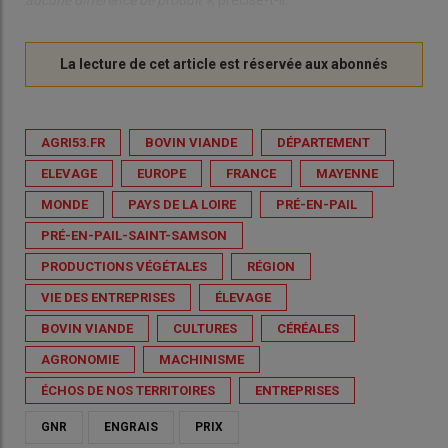
aucune différence de produit »
, précise-t-il.
AGRI53.FR
BOVIN VIANDE
DÉPARTEMENT
ELEVAGE
EUROPE
FRANCE
MAYENNE
MONDE
PAYS DE LA LOIRE
PRÉ-EN-PAIL
PRÉ-EN-PAIL-SAINT-SAMSON
PRODUCTIONS VÉGÉTALES
RÉGION
VIE DES ENTREPRISES
ÉLEVAGE
BOVIN VIANDE
CULTURES
CÉRÉALES
AGRONOMIE
MACHINISME
ÉCHOS DE NOS TERRITOIRES
ENTREPRISES
GNR
ENGRAIS
PRIX