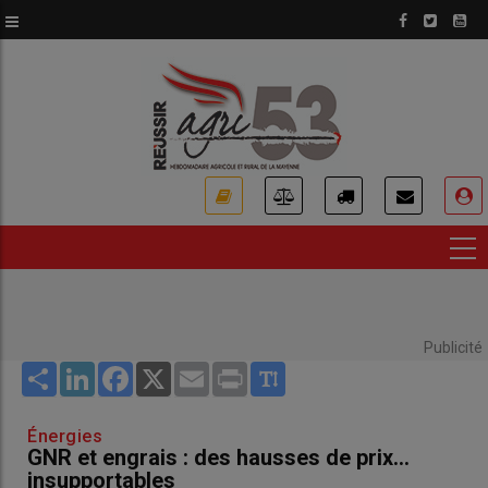
Aller
au
contenu
principal
USER
ACCOUNT
MENU
Publicité
Share
LinkedIn
Facebook
X
Email
Print
Énergies
GNR et engrais : des hausses de prix...
insupportables