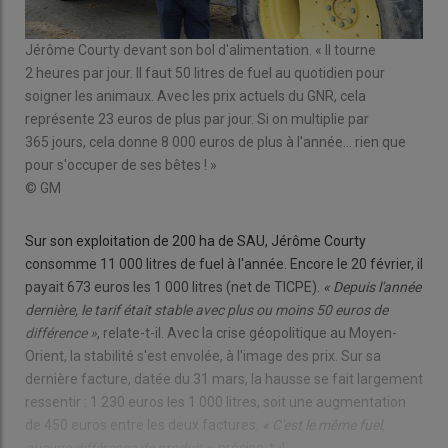
Jérôme Courty devant son bol d'alimentation. « Il tourne
Jér
0 ha
2 heures par jour. Il faut 50 litres de fuel au quotidien pour
« On
soigner les animaux. Avec les prix actuels du GNR, cela
car
représente 23 euros de plus par jour. Si on multiplie par
ani
365 jours, cela donne 8 000 euros de plus à l'année... rien que
© 
pour s'occuper de ses bêtes ! »
© GM
Sur son exploitation de 200 ha de SAU, Jérôme Courty
consomme 11 000 litres de fuel à l'année. Encore le 20 février, il
payait 673 euros les 1 000 litres (net de TICPE).
« Depuis l'année
dernière, le tarif était stable avec plus ou moins 50 euros de
différence »
, relate-t-il. Avec la crise géopolitique au Moyen-
Orient, la stabilité s'est envolée, à l'image des prix. Sur sa
dernière facture, datée du 31 mars, la hausse se fait largement
ressentir : 1 230 euros les 1 000 litres, soit une augmentation
de 450 euros entre les deux factures.
« C'est le même fuel,