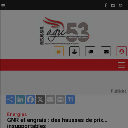
Aller
au
contenu
principal
USER
ACCOUNT
MENU
Publicité
Share
LinkedIn
Facebook
X
Email
Print
Énergies
GNR et engrais : des hausses de prix...
insupportables