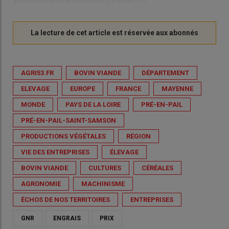
aucune différence de produit »
, précise-t-il.
AGRI53.FR
BOVIN VIANDE
DÉPARTEMENT
ELEVAGE
EUROPE
FRANCE
MAYENNE
MONDE
PAYS DE LA LOIRE
PRÉ-EN-PAIL
PRÉ-EN-PAIL-SAINT-SAMSON
PRODUCTIONS VÉGÉTALES
RÉGION
VIE DES ENTREPRISES
ÉLEVAGE
BOVIN VIANDE
CULTURES
CÉRÉALES
AGRONOMIE
MACHINISME
ÉCHOS DE NOS TERRITOIRES
ENTREPRISES
GNR
ENGRAIS
PRIX