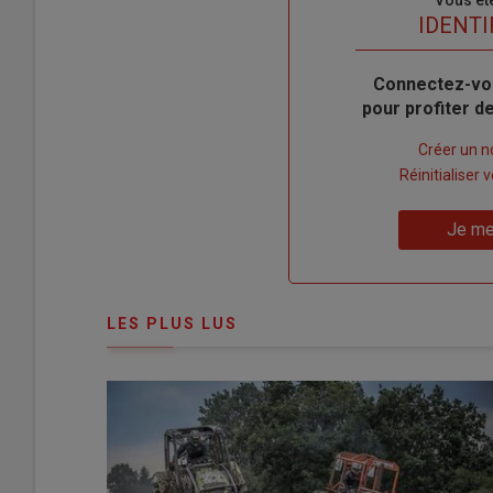
Sous-
Vous êt
titre
TITRE
IDENTI
Body
Connectez-vo
pour profiter 
Lien
Créer un 
"Créer
Lien
Réinitialiser
un
"Réinitialiser
Lien
nouveau
votre
Je me
"Je
compte"
mot
me
de
connecte"
passe"
LES PLUS LUS