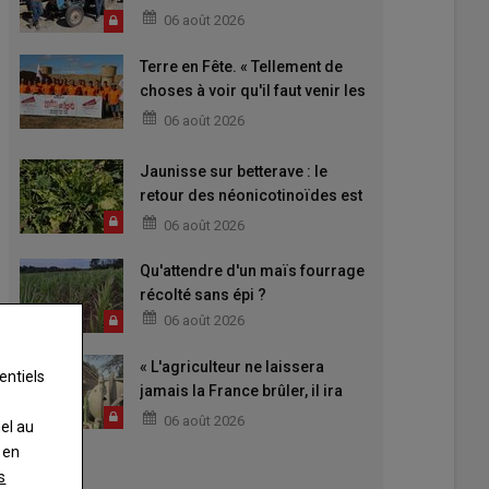
06 août 2026
Terre en Fête. « Tellement de
choses à voir qu'il faut venir les
deux jours »
06 août 2026
Jaunisse sur betterave : le
retour des néonicotinoïdes est
attendu
06 août 2026
Qu'attendre d'un maïs fourrage
récolté sans épi ?
06 août 2026
« L'agriculteur ne laissera
entiels
jamais la France brûler, il ira
aider »
06 août 2026
nel au
 en
s