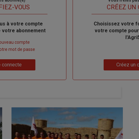
es abonné(e)
Sous-
Vous n'êtes pa
titre
FIEZ-VOUS
TITRE
CRÉEZ UN
us à votre compte
Body
Choisissez votre f
de votre abonnement
votre compte pour
l'Agri
nouveau compte
 votre mot de passe
Lien
 connecte
Créez un 