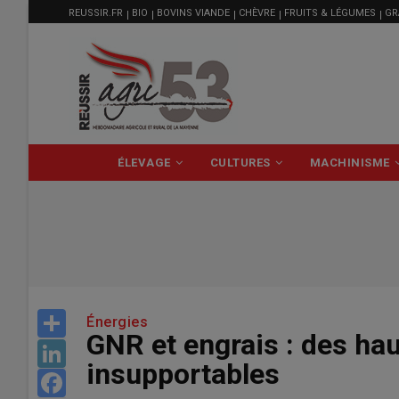
MENU
Aller
REUSSIR.FR
BIO
BOVINS VIANDE
CHÈVRE
FRUITS & LÉGUMES
GR
FILIÈRE
au
contenu
principal
NAVIGATION
ÉLEVAGE
CULTURES
MACHINISME
PRINCIPALE
Share
Énergies
GNR et engrais : des hau
LinkedIn
insupportables
Facebook