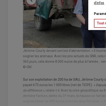
d'infos
Paramé
Tout 
itation de
Jérôme Courty devant son bol d'alimentation. « Il tourne 2
soigner les animaux. Avec les prix actuels du GNR, cela r
365 jours, cela donne 8 000 euros de plus à l'année... ri
© GM
Sur son exploitation de 200 ha de SAU, Jérôme Courty con
payait 673 euros les 1 000 litres (net de TICPE).
« Depuis 
de différence »
, relate-t-il. Avec la crise géopolitique au
dernière facture, datée du 31 mars, la hausse se fait larg
augmentation de 450 euros entre les deux factures.
« C