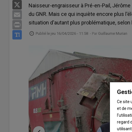
X
Naisseur-engraisseur à Pré-en-Pail, Jérôme
du GNR. Mais ce qui inquiète encore plus l'él
Email
situation d'autant plus problématique, selon l
Print
Publié le
jeu 16/04/2026 - 11:58
- Par
Guillaume Murian
Gesti
Ce site 
et de m
l’utilis
regard d
utilisan