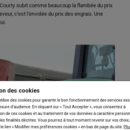
 Courty subit comme beaucoup la flambée du prix
eveur, c'est l'envolée du prix des engrais. Une
ui.
on des cookies
utilise des cookies pour garantir le bon fonctionnement des services ess
esure d’audience. En cliquant sur « Tout Accepter », vous consentez à
ation de ces cookies et au traitement de vos données à caractère person
es finalités décrites. Vous pourrez à tout moment revenir sur vos choix,
t le lien « Modifier mes préférences cookies » en bas de page du site.
Plu