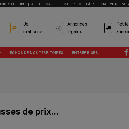
ANDES CULTURES
LAIT
LES MARCHÉS
MACHINISME
PÂTRE
PORC
VIGNE
VOL
USER
Je
Annonces
Petit
ACCOUNT
MENU
m'abonne
légales
annon
ÉCHOS DE NOS TERRITOIRES
ENTREPRISES
sses de prix...