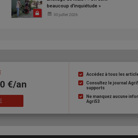
beaucoup d'inquiétude »
30 juillet 2026
E
Accédez à tous les articl
Liste
10 €/an
à
Consultez le journal Agri
supports
puce
Ne manquez aucune infor
E
Agri53