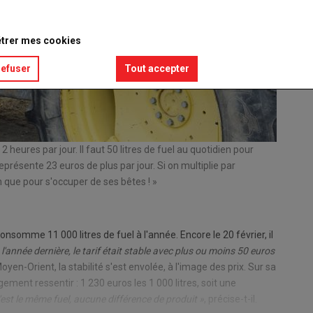
trer mes cookies
refuser
Tout accepter
 heures par jour. Il faut 50 litres de fuel au quotidien pour
Jérôme C
eprésente 23 euros de plus par jour. Si on multiplie par
kilo de 
en que pour s'occuper de ses bêtes ! »
© GM
somme 11 000 litres de fuel à l'année. Encore le 20 février, il
l'année dernière, le tarif était stable avec plus ou moins 50 euros
 Moyen-Orient, la stabilité s'est envolée, à l'image des prix. Sur sa
ement ressentir : 1 230 euros les 1 000 litres, soit une
'est le même fuel, aucune différence de produit »
, précise-t-il.