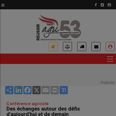
Aller
au
contenu
principal
USER
ACCOUNT
MENU
Publicité
Share
LinkedIn
Facebook
X
Email
Print
Conférence agricole
Des échanges autour des défis
d'aujourd'hui et de demain