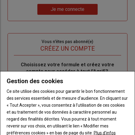
un
"Réinitialiser
Lien
nouveau
votre
Je me connecte
"Je
compte"
mot
me
de
connecte"
passe"
Sous-
Vous n'êtes pas abonné(e)
titre
TITRE
CRÉEZ UN COMPTE
Body
Choisissez votre formule et créez votre
compte pour accéder à tout l'Agri53.
Gestion des cookies
Lien
Créez un compte
Ce site utilise des cookies pour garantir le bon fonctionnement
des services essentiels et de mesure d’audience. En cliquant sur
« Tout Accepter », vous consentez à l’utilisation de ces cookies
LES PLUS LUS
et au traitement de vos données à caractère personnel au
regard des finalités décrites. Vous pourrez à tout moment
revenir sur vos choix, en utilisant le lien « Modifier mes
préférences cookies » en bas de page du site.
Plus d'infos