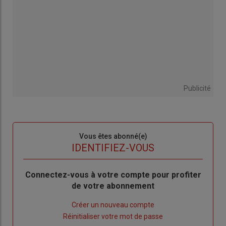
Publicité
Sous-
Vous êtes abonné(e)
titre
TITRE
IDENTIFIEZ-VOUS
Body
Connectez-vous à votre compte pour profiter
de votre abonnement
Lien
Créer un nouveau compte
"Créer
Lien
Réinitialiser votre mot de passe