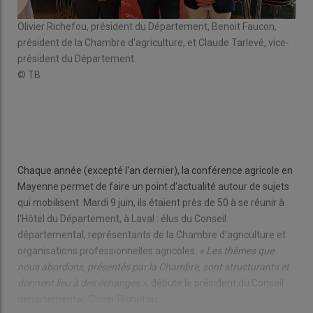
Olivier Richefou, président du Département, Benoit Faucon,
président de la Chambre d'agriculture, et Claude Tarlevé, vice-
président du Département.
© TB
Les
déb
© R
Chaque année (excepté l'an dernier), la conférence agricole en
Mayenne permet de faire un point d'actualité autour de sujets
qui mobilisent. Mardi 9 juin, ils étaient près de 50 à se réunir à
l'Hôtel du Département, à Laval : élus du Conseil
départemental, représentants de la Chambre d'agriculture et
organisations professionnelles agricoles.
« Les thèmes que
nous abordons, présentés par la Chambre, sont structurants et
donnent lieu à des échanges »
, débute le président du Conseil
départemental, Olivier Richefou.