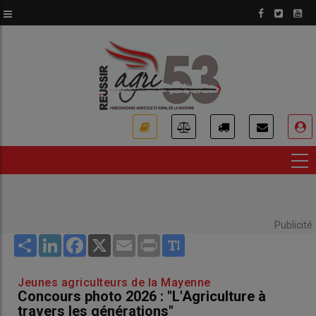
Aller
au
contenu
principal
USER
ACCOUNT
MENU
Publicité
Share
LinkedIn
Facebook
X
Email
Print
Jeunes agriculteurs de la Mayenne
Concours photo 2026 : "L'Agriculture à
travers les générations"