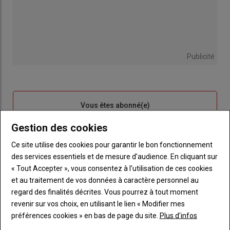
Publicité
Sous-
Vous êtes abonné(e)
titre
TITRE
IDENTIFIEZ-VOUS
Gestion des cookies
Body
Connectez-vous à votre compte pour profiter
Ce site utilise des cookies pour garantir le bon fonctionnement
de votre abonnement
des services essentiels et de mesure d’audience. En cliquant sur
« Tout Accepter », vous consentez à l’utilisation de ces cookies
Lien
Créer un nouveau compte
et au traitement de vos données à caractère personnel au
"Créer
Lien
Réinitialiser votre mot de passe
regard des finalités décrites. Vous pourrez à tout moment
un
"Réinitialiser
revenir sur vos choix, en utilisant le lien « Modifier mes
Lien
nouveau
votre
Je me connecte
préférences cookies » en bas de page du site.
Plus d'infos
"Je
compte"
mot