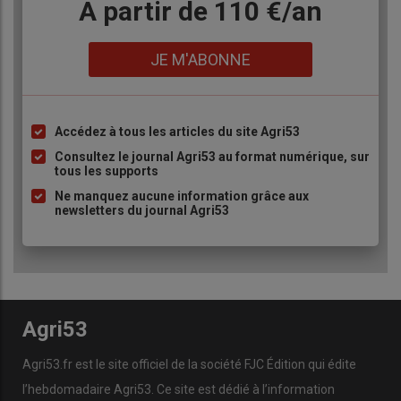
Body
A partir de 110 €/an
Lien
JE M'ABONNE
Accédez à tous les articles du site Agri53
Liste
à
Consultez le journal Agri53 au format numérique, sur
tous les supports
puce
Ne manquez aucune information grâce aux
newsletters du journal Agri53
Agri53
Agri53.fr est le site officiel de la société FJC Édition qui édite
l’hebdomadaire Agri53. Ce site est dédié à l’information