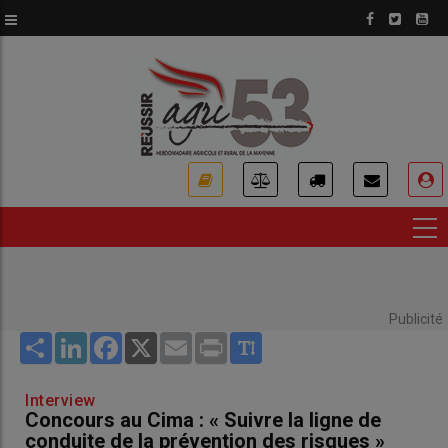
Aller
au
contenu
principal
USER
ACCOUNT
MENU
Publicité
Share
LinkedIn
Facebook
X
Email
Print
Interview
Concours au Cima : « Suivre la ligne de
conduite de la prévention des risques »