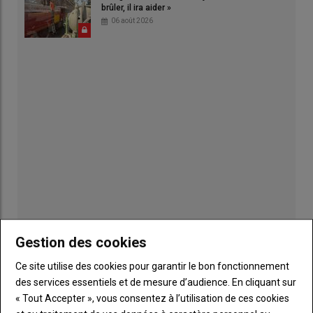
brûler, il ira aider »
06 août 2026
Publicité
Gestion des cookies
Ce site utilise des cookies pour garantir le bon fonctionnement
des services essentiels et de mesure d’audience. En cliquant sur
Sous-
Vous êtes abonné(e)
« Tout Accepter », vous consentez à l’utilisation de ces cookies
titre