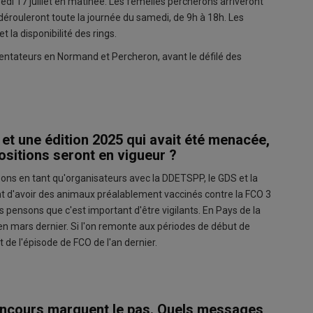
redi 17 juillet en matinée. Les femelles percherons arriveront
 dérouleront toute la journée du samedi, de 9h à 18h. Les
t la disponibilité des rings.
sentateurs en Normand et Percheron, avant le défilé des
et une édition 2025 qui avait été menacée,
positions seront en vigueur ?
ns en tant qu'organisateurs avec la DDETSPP, le GDS et la
ent d'avoir des animaux préalablement vaccinés contre la FCO 3
us pensons que c'est important d'être vigilants. En Pays de la
en mars dernier. Si l'on remonte aux périodes de début de
 de l'épisode de FCO de l'an dernier.
concours marquent le pas. Quels messages