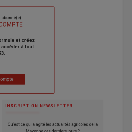
s abonné(e)
 COMPTE
ormule et créez
 accéder à tout
53.
compte
INSCRIPTION NEWSLETTER
Qu’est ce qui a agité les actualités agricoles de la
Mayenne ces derniers jours ?