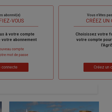
es abonné(e)
Sous-
Vous n'êtes pa
titre
FIEZ-VOUS
TITRE
CRÉEZ UN
us à votre compte
Body
Choisissez votre f
de votre abonnement
votre compte pour
l'Agri
nouveau compte
 votre mot de passe
Lien
 connecte
Créez un 