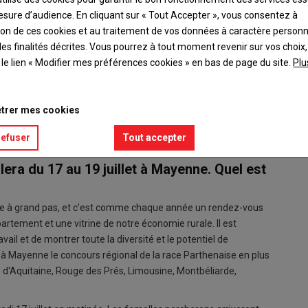
esure d’audience. En cliquant sur « Tout Accepter », vous consentez à
ation de ces cookies et au traitement de vos données à caractère person
es finalités décrites. Vous pourrez à tout moment revenir sur vos choix,
t le lien « Modifier mes préférences cookies » en bas de page du site.
Plu
 la Mayenne, et Philippe Carteron, directeur délégué de la
trer mes cookies
refuser
Tout accepter
era du 17 au 19 juillet à Mayenne. Quel est
rive à grand pas, et c'est comme chaque année un rendez-vous
partement et une vitrine de notre économie rurale. Il est
vail et de montrer toute la diversité et le potentiel de
 à Mayenne le concours régional de la race Parthenaise en plus
d'Aquitaine, Rouge des Prés, Limousine, Montbéliarde,