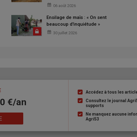
06 août 2026
Ensilage de maïs : « On sent
beaucoup d'inquiétude »
30 juillet 2026
E
Accédez à tous les articl
Liste
10 €/an
à
Consultez le journal Agri
supports
puce
Ne manquez aucune infor
E
Agri53