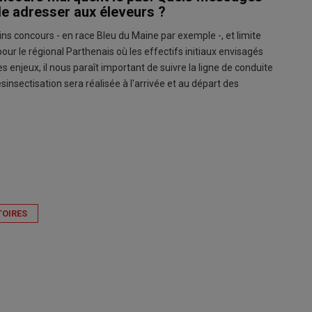
le adresser aux éleveurs ?
ns concours - en race Bleu du Maine par exemple -, et limite
our le régional Parthenais où les effectifs initiaux envisagés
 enjeux, il nous paraît important de suivre la ligne de conduite
insectisation sera réalisée à l'arrivée et au départ des
TOIRES