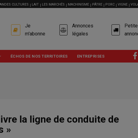
ANDES CULTURES
LAIT
LES MARCHÉS
MACHINISME
PÂTRE
PORC
VIGNE
VOL
USER
Je
Annonces
Petit
ACCOUNT
MENU
m'abonne
légales
annon
ÉCHOS DE NOS TERRITOIRES
ENTREPRISES
vre la ligne de conduite de
s »