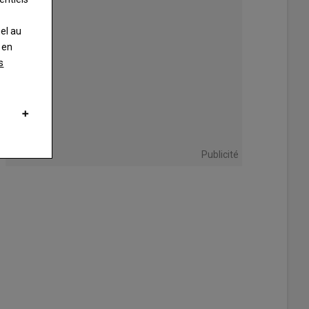
nel au
 en
s
Publicité