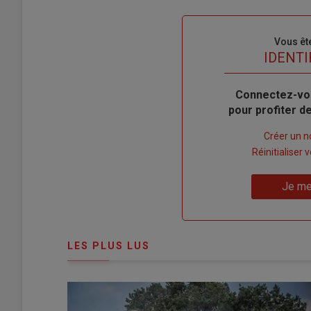
Sous-
Vous êt
titre
TITRE
IDENTI
Body
Connectez-vo
pour profiter 
Lien
Créer un 
"Créer
Lien
Réinitialiser
un
"Réinitialiser
Lien
nouveau
votre
Je me
"Je
compte"
mot
me
de
connecte"
passe"
LES PLUS LUS