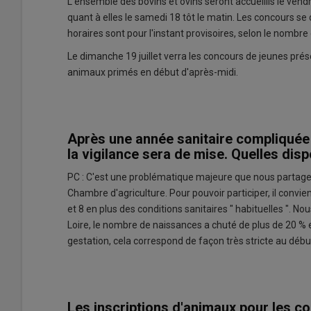
L'ensemble des bovins et ovins seront accueillis le vend
quant à elles le samedi 18 tôt le matin. Les concours se
horaires sont pour l'instant provisoires, selon le nombre e
Le dimanche 19 juillet verra les concours de jeunes pré
animaux primés en début d'après-midi.
Après une année sanitaire compliquée 
la vigilance sera de mise. Quelles dis
PC : C'est une problématique majeure que nous partageo
Chambre d'agriculture. Pour pouvoir participer, il convi
et 8 en plus des conditions sanitaires " habituelles ". No
Loire, le nombre de naissances a chuté de plus de 20 % 
gestation, cela correspond de façon très stricte au début
Les inscriptions d'animaux pour les 