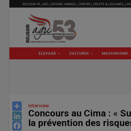
MENU
Aller
REUSSIR.FR
BIO
BOVINS VIANDE
CHÈVRE
FRUITS & LÉGUMES
GR
FILIÈRE
au
contenu
principal
NAVIGATION
ÉLEVAGE
CULTURES
MACHINISME
PRINCIPALE
Share
Interview
Concours au Cima : « Sui
LinkedIn
la prévention des risque
Facebook