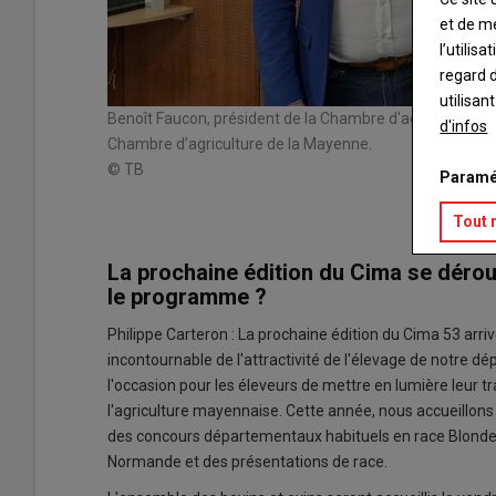
et de m
l’utilis
regard d
utilisan
Benoît Faucon, président de la Chambre d'agriculture de
d'infos
Chambre d’agriculture de la Mayenne.
© TB
Paramé
Tout 
La prochaine édition du Cima se déroul
le programme ?
Philippe Carteron : La prochaine édition du Cima 53 ar
incontournable de l'attractivité de l'élevage de notre dé
l'occasion pour les éleveurs de mettre en lumière leur tra
l'agriculture mayennaise. Cette année, nous accueillons
des concours départementaux habituels en race Blonde 
Normande et des présentations de race.