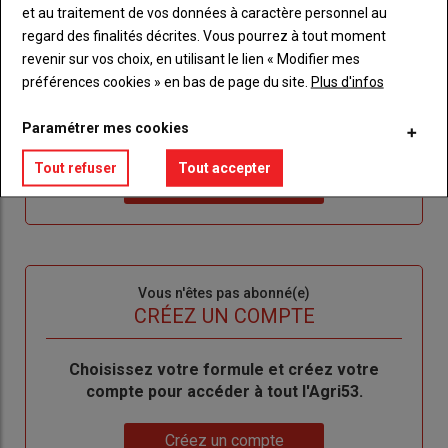
TITRE
IDENTIFIEZ-VOUS
et au traitement de vos données à caractère personnel au
regard des finalités décrites. Vous pourrez à tout moment
Body
Connectez-vous à votre compte pour profiter
revenir sur vos choix, en utilisant le lien « Modifier mes
de votre abonnement
préférences cookies » en bas de page du site.
Plus d'infos
Lien
Créer un nouveau compte
Paramétrer mes cookies
"Créer
Lien
Réinitialiser votre mot de passe
un
"Réinitialiser
Tout refuser
Tout accepter
Lien
nouveau
votre
Je me connecte
"Je
compte"
mot
me
de
connecte"
passe"
Sous-
Vous n'êtes pas abonné(e)
titre
TITRE
CRÉEZ UN COMPTE
Body
Choisissez votre formule et créez votre
compte pour accéder à tout l'Agri53.
Lien
Créez un compte