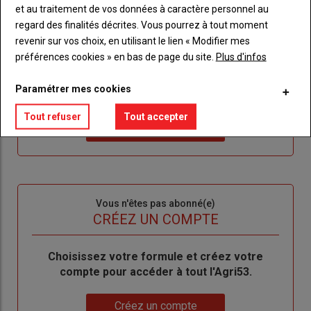
TITRE
IDENTIFIEZ-VOUS
et au traitement de vos données à caractère personnel au
regard des finalités décrites. Vous pourrez à tout moment
Body
Connectez-vous à votre compte pour profiter
revenir sur vos choix, en utilisant le lien « Modifier mes
de votre abonnement
préférences cookies » en bas de page du site.
Plus d'infos
Lien
Créer un nouveau compte
Paramétrer mes cookies
"Créer
Lien
Réinitialiser votre mot de passe
un
"Réinitialiser
Tout refuser
Tout accepter
Lien
nouveau
votre
Je me connecte
"Je
compte"
mot
me
de
connecte"
passe"
Sous-
Vous n'êtes pas abonné(e)
titre
TITRE
CRÉEZ UN COMPTE
Body
Choisissez votre formule et créez votre
compte pour accéder à tout l'Agri53.
Lien
Créez un compte