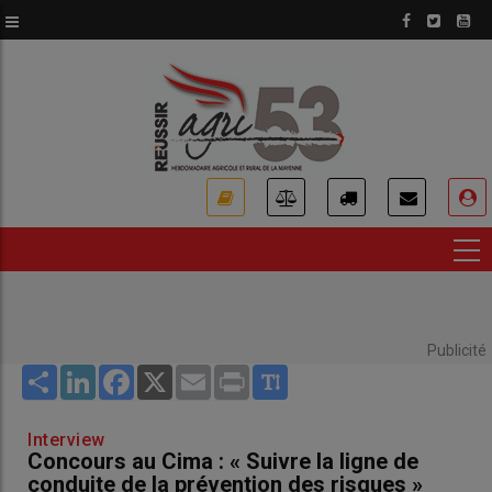
Aller
au
contenu
principal
USER
ACCOUNT
MENU
Publicité
Share
LinkedIn
Facebook
X
Email
Print
Interview
Concours au Cima : « Suivre la ligne de
conduite de la prévention des risques »