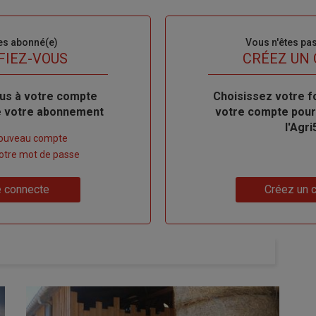
es abonné(e)
Sous-
Vous n'êtes pa
titre
FIEZ-VOUS
TITRE
CRÉEZ UN
us à votre compte
Body
Choisissez votre f
de votre abonnement
votre compte pour
l'Agri
nouveau compte
 votre mot de passe
Lien
 connecte
Créez un 