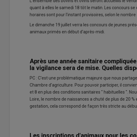
L'ensemble des bovins et ovins seront accueillis le vend
quant à elles le samedi 18 tôt le matin. Les concours se
horaires sont pour l'instant provisoires, selon le nombre e
Le dimanche 19 juillet verra les concours de jeunes pré
animaux primés en début d'après-midi.
Après une année sanitaire compliquée 
la vigilance sera de mise. Quelles dis
PC : C'est une problématique majeure que nous partageo
Chambre d'agriculture. Pour pouvoir participer, il convi
et 8 en plus des conditions sanitaires " habituelles ". No
Loire, le nombre de naissances a chuté de plus de 20 % 
gestation, cela correspond de façon très stricte au début
Les inscriptions d'animaux pour les 