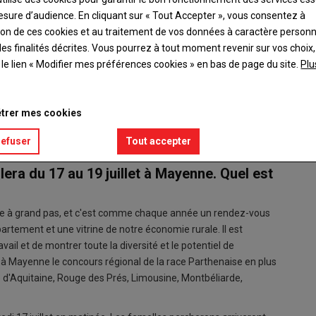
esure d’audience. En cliquant sur « Tout Accepter », vous consentez à
ation de ces cookies et au traitement de vos données à caractère person
es finalités décrites. Vous pourrez à tout moment revenir sur vos choix,
t le lien « Modifier mes préférences cookies » en bas de page du site.
Plu
 la Mayenne, et Philippe Carteron, directeur délégué de la
trer mes cookies
refuser
Tout accepter
era du 17 au 19 juillet à Mayenne. Quel est
rive à grand pas, et c'est comme chaque année un rendez-vous
partement et une vitrine de notre économie rurale. Il est
vail et de montrer toute la diversité et le potentiel de
 à Mayenne le concours régional de la race Parthenaise en plus
d'Aquitaine, Rouge des Prés, Limousine, Montbéliarde,