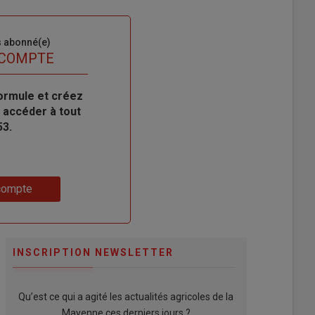
s abonné(e)
 COMPTE
ormule et créez
 accéder à tout
53.
compte
INSCRIPTION NEWSLETTER
Qu’est ce qui a agité les actualités agricoles de la
Mayenne ces derniers jours ?