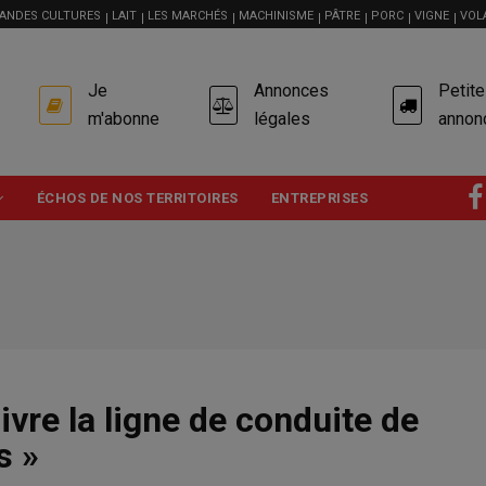
ANDES CULTURES
LAIT
LES MARCHÉS
MACHINISME
PÂTRE
PORC
VIGNE
VOL
USER
Je
Annonces
Petit
ACCOUNT
MENU
m'abonne
légales
annon
ÉCHOS DE NOS TERRITOIRES
ENTREPRISES
vre la ligne de conduite de
s »