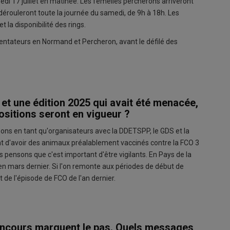
redi 17 juillet en matinée. Les femelles percherons arriveront
 dérouleront toute la journée du samedi, de 9h à 18h. Les
t la disponibilité des rings.
sentateurs en Normand et Percheron, avant le défilé des
et une édition 2025 qui avait été menacée,
positions seront en vigueur ?
ns en tant qu'organisateurs avec la DDETSPP, le GDS et la
ent d'avoir des animaux préalablement vaccinés contre la FCO 3
us pensons que c'est important d'être vigilants. En Pays de la
en mars dernier. Si l'on remonte aux périodes de début de
 de l'épisode de FCO de l'an dernier.
concours marquent le pas. Quels messages