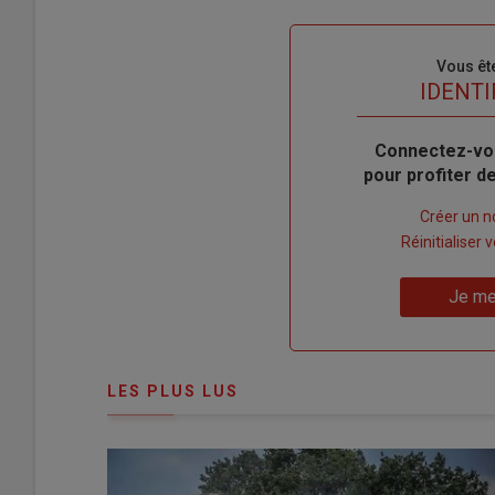
Sous-
Vous êt
titre
TITRE
IDENTI
Body
Connectez-vo
pour profiter 
Lien
Créer un 
"Créer
Lien
Réinitialiser
un
"Réinitialiser
Lien
nouveau
votre
Je me
"Je
compte"
mot
me
de
connecte"
passe"
LES PLUS LUS