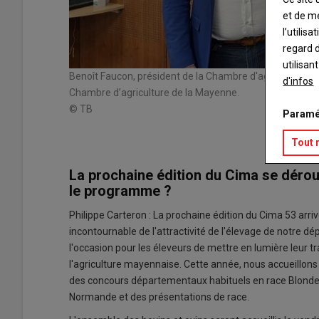
et de m
l’utilis
regard d
utilisan
Benoît Faucon, président de la Chambre d'agriculture de
d'infos
Chambre d’agriculture de la Mayenne.
© TB
Paramé
Tout 
La prochaine édition du Cima se déroul
le programme ?
Philippe Carteron : La prochaine édition du Cima 53 ar
incontournable de l'attractivité de l'élevage de notre dé
l'occasion pour les éleveurs de mettre en lumière leur tra
l'agriculture mayennaise. Cette année, nous accueillons
des concours départementaux habituels en race Blonde 
Normande et des présentations de race.