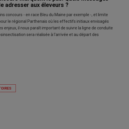
le adresser aux éleveurs ?
ns concours - en race Bleu du Maine par exemple -, et limite
our le régional Parthenais où les effectifs initiaux envisagés
 enjeux, il nous paraît important de suivre la ligne de conduite
insectisation sera réalisée à l'arrivée et au départ des
TOIRES