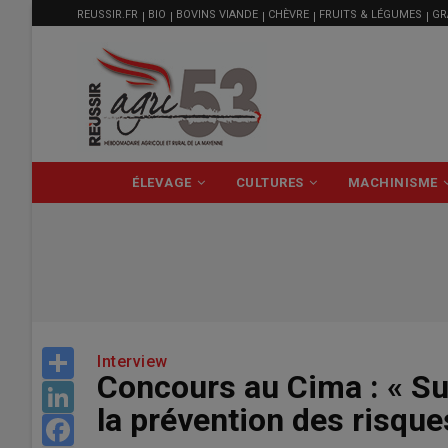
MENU
Aller
REUSSIR.FR
BIO
BOVINS VIANDE
CHÈVRE
FRUITS & LÉGUMES
GR
FILIÈRE
au
contenu
principal
NAVIGATION
ÉLEVAGE
CULTURES
MACHINISME
PRINCIPALE
Share
Interview
Concours au Cima : « Sui
LinkedIn
la prévention des risque
Facebook