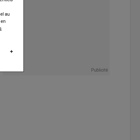
nel au
 en
s
Publicité