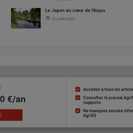
Le Japon au cœur de l'Anjou
23 juillet 2026
E
Accédez à tous les articl
Liste
10 €/an
à
Consultez le journal Agri
supports
puce
Ne manquez aucune infor
E
Agri53