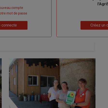
l'Agri
nouveau compte
 votre mot de passe
Lien
 connecte
Créez un 