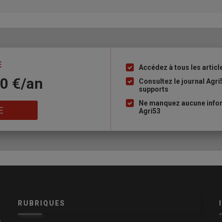
E
Accédez à tous les articl
Liste
10 €/an
à
Consultez le journal Agri
supports
puce
Ne manquez aucune infor
E
Agri53
RUBRIQUES
e