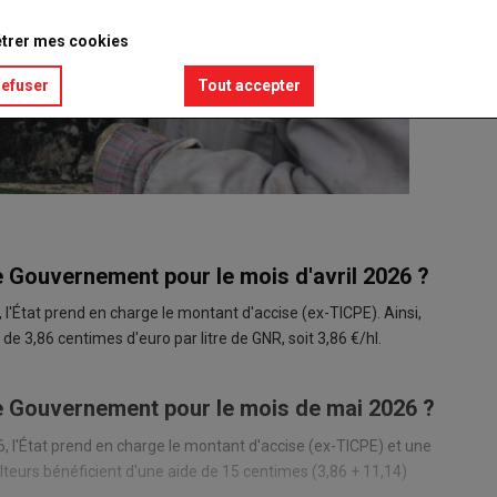
trer mes cookies
refuser
Tout accepter
e Gouvernement pour le mois d'avril 2026 ?
, l'État prend en charge le montant d'accise (ex-TICPE). Ainsi,
 de 3,86 centimes d'euro par litre de GNR, soit 3,86 €/hl.
le Gouvernement pour le mois de mai 2026 ?
6, l'État prend en charge le montant d'accise (ex-TICPE) et une
ulteurs bénéficient d'une aide de 15 centimes (3,86 + 11,14)