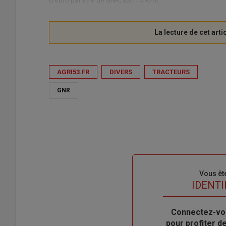
AGRI53.FR
DIVERS
TRACTEURS
GNR
Sous-
Vous êt
titre
TITRE
IDENTI
Body
Connectez-vo
pour profiter 