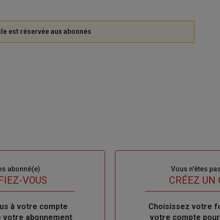
es abonné(e)
Sous-
Vous n'êtes pa
titre
FIEZ-VOUS
TITRE
CRÉEZ UN
us à votre compte
Body
Choisissez votre f
de votre abonnement
votre compte pour