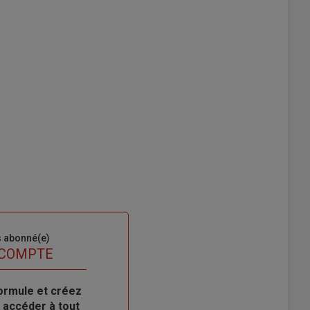
s abonné(e)
 COMPTE
ormule et créez
 accéder à tout