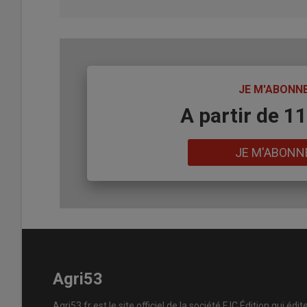
TITRE
JE M'ABONN
Body
A partir de 1
Lien
JE M'ABONN
Agri53
Agri53.fr est le site officiel de la société FJC Édition qui édit