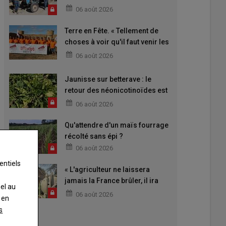
06 août 2026
Terre en Fête. « Tellement de
choses à voir qu'il faut venir les
deux jours »
06 août 2026
Jaunisse sur betterave : le
retour des néonicotinoïdes est
attendu
06 août 2026
Qu'attendre d'un maïs fourrage
récolté sans épi ?
06 août 2026
entiels
« L'agriculteur ne laissera
jamais la France brûler, il ira
nel au
aider »
06 août 2026
 en
s