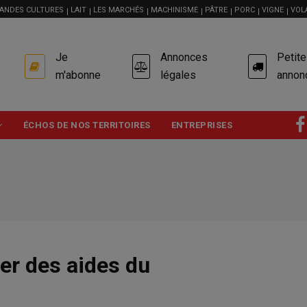
ANDES CULTURES
LAIT
LES MARCHÉS
MACHINISME
PÂTRE
PORC
VIGNE
VOL
USER
Je
Annonces
Petit
ACCOUNT
MENU
m'abonne
légales
annon
ÉCHOS DE NOS TERRITOIRES
ENTREPRISES
er des aides du