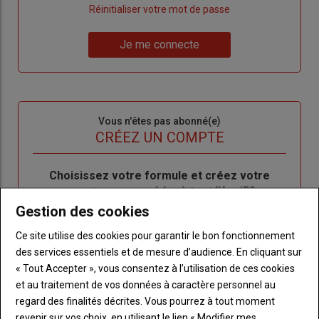
"Créer
Lien
Réinitialiser votre mot de passe
un
"Réinitialiser
Lien
nouveau
votre
Je me connecte
"Je
compte"
mot
me
de
connecte"
passe"
Sous-
Vous n'êtes pas abonné(e)
titre
TITRE
CRÉEZ UN COMPTE
Body
Choisissez votre formule et créez votre
compte pour accéder à tout l'Agri53.
Gestion des cookies
Lien
Créez un compte
Ce site utilise des cookies pour garantir le bon fonctionnement
des services essentiels et de mesure d’audience. En cliquant sur
« Tout Accepter », vous consentez à l’utilisation de ces cookies
LES PLUS LUS
et au traitement de vos données à caractère personnel au
regard des finalités décrites. Vous pourrez à tout moment
revenir sur vos choix, en utilisant le lien « Modifier mes