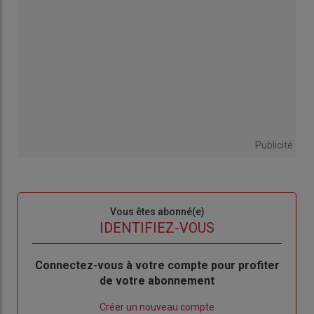
Publicité
Sous-
Vous êtes abonné(e)
titre
TITRE
IDENTIFIEZ-VOUS
Body
Connectez-vous à votre compte pour profiter
de votre abonnement
Lien
Créer un nouveau compte