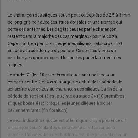
Le charançon des siliques est un petit coléoptère de 2.5 à 3 mm
de long, gris noir avec des stries dorsales et une trompe qui
porte ses antennes. Les dégâts causés par le charançon
restent dans la majorité des cas marginaux pour le colza.
Cependant, en perforant les jeunes siliques, celui-ci permet
ensuite à la cécidomyie d'y pondre. Ce sont les larves de
cécidomyies qui provoquent les pertes par éclatement des
siliques.
Le stade G2 (les 10 premières siliques ont une longueur
comprise entre 2 et 4 cm) marque le début de la période de
sensibilité des colzas au charançon des siliques. La fin de la
période de sensibilité est atteinte au stade G4 (10 premières
siliques bosselées) lorsque les jeunes siliques à piquer
deviennent rares (fin floraison).
Le seuil indicatif de risque est atteint quand il y a présence d'1
charançon pour 2 plantes en moyenne à l'intérieur de la
parcelle. L'observation des bordures est utile pour anticiper un