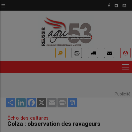
Aller
au
contenu
principal
USER
ACCOUNT
MENU
Publicité
Share
LinkedIn
Facebook
X
Email
Print
Écho des cultures
Colza : observation des ravageurs