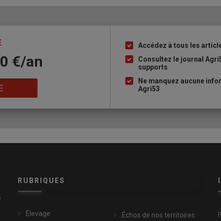
E
Accédez à tous les articl
Liste
10 €/an
à
Consultez le journal Agri
supports
puce
Ne manquez aucune infor
E
Agri53
RUBRIQUES
e
Élevage
Échos de nos territoires