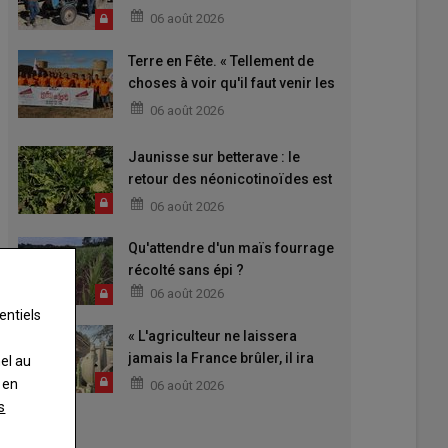
06 août 2026
Terre en Fête. « Tellement de
choses à voir qu'il faut venir les
deux jours »
06 août 2026
Jaunisse sur betterave : le
retour des néonicotinoïdes est
attendu
06 août 2026
Qu'attendre d'un maïs fourrage
récolté sans épi ?
06 août 2026
entiels
« L'agriculteur ne laissera
jamais la France brûler, il ira
nel au
aider »
 en
06 août 2026
s