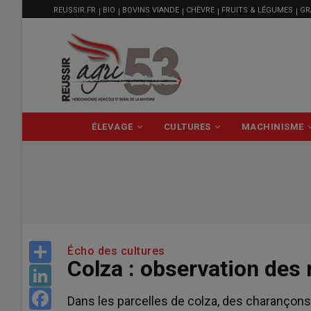
MENU
Aller
REUSSIR.FR
BIO
BOVINS VIANDE
CHÈVRE
FRUITS & LÉGUMES
GR
FILIÈRE
au
contenu
principal
NAVIGATION
ÉLEVAGE
CULTURES
MACHINISME
PRINCIPALE
Share
Écho des cultures
Colza : observation des
LinkedIn
Facebook
Dans les parcelles de colza, des charançon