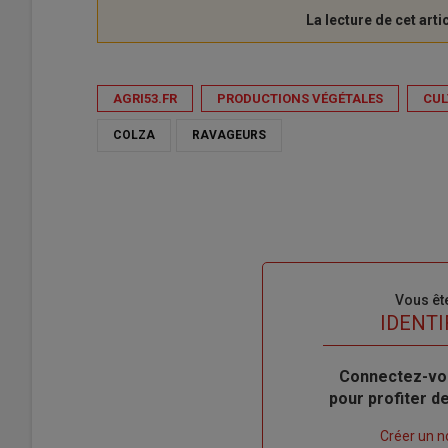
AGRI53.FR
PRODUCTIONS VÉGÉTALES
CUL
COLZA
RAVAGEURS
Sous-
Vous êt
titre
TITRE
IDENTI
Body
Connectez-vo
pour profiter 
Lien
Créer un 