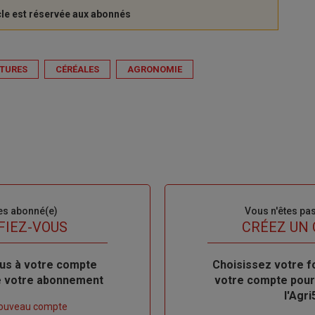
TURES
CÉRÉALES
AGRONOMIE
es abonné(e)
Sous-
Vous n'êtes pa
titre
FIEZ-VOUS
TITRE
CRÉEZ UN
us à votre compte
Body
Choisissez votre f
de votre abonnement
votre compte pour
l'Agri
nouveau compte