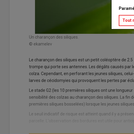
Paramé
Tout 
Un charançon des siliques.
© ekamelev
Le charançon des siliques est un petit coléoptère de 2.5 
trompe qui porte ses antennes. Les dégâts causés par l
colza. Cependant, en perforant les jeunes siliques, celui
larves de cécidomyies qui provoquent les pertes par écl
Le stade G2 (les 10 premières siliques ont une longueur
sensibilité des colzas au charançon des siliques. La fin d
premières siliques bosselées) lorsque les jeunes siliques
Le seuil indicatif de risque est atteint quand il y a prés
parcelle. L'observation des bordures est utile pour antic