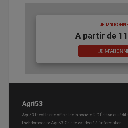
TITRE
JE M'ABONN
Body
A partir de 1
Lien
JE M'ABONN
Agri53
Agri53.fr est le site officiel de la société FJC Édition qui édit
l’hebdomadaire Agri53. Ce site est dédié à l’information