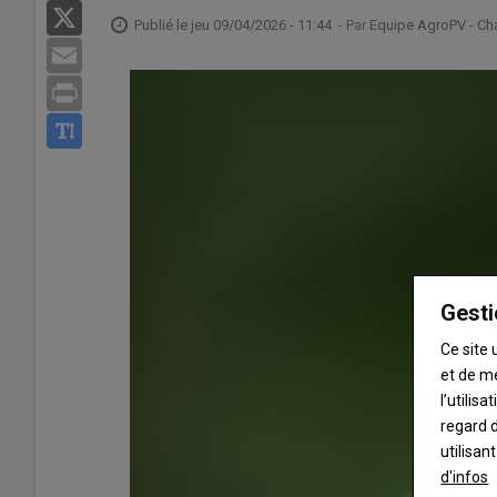
X
Publié le
jeu 09/04/2026 - 11:44
- Par
Equipe AgroPV - Cha
Email
Print
Gesti
Ce site 
et de m
l’utilis
regard d
utilisan
d'infos