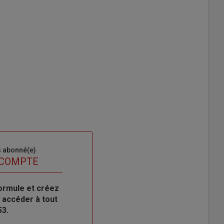
s abonné(e)
 COMPTE
ormule et créez
 accéder à tout
53.