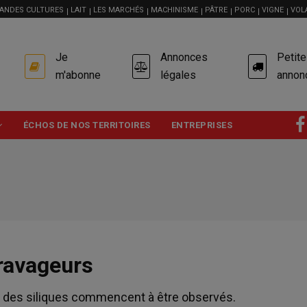
ANDES CULTURES
LAIT
LES MARCHÉS
MACHINISME
PÂTRE
PORC
VIGNE
VOL
USER
Je
Annonces
Petit
ACCOUNT
MENU
m'abonne
légales
annon
ÉCHOS DE NOS TERRITOIRES
ENTREPRISES
 ravageurs
s des siliques commencent à être observés.