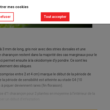
trer mes cookies
refuser
Tout accepter
à 3 mm de long, gris noir avec des stries dorsales et une
e charançon restent dans la majorité des cas marginaux pour le
-ci permet ensuite à la cécidomyie d'y pondre. Ce sont les
atement des siliques.
 comprise entre 2 et 4 cm) marque le début de la période de
e la période de sensibilité est atteinte au stade G4 (10
 à piquer deviennent rares (fin floraison).
ence d'1 charançon pour 2 plantes en moyenne à l'intérieur de la
iper un début d'infestation.