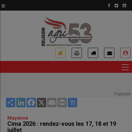
Aller
au
contenu
principal
USER
ACCOUNT
MENU
Publicité
Share
LinkedIn
Facebook
X
Email
Print
Mayenne
Cima 2026 : rendez-vous les 17, 18 et 19
juillet