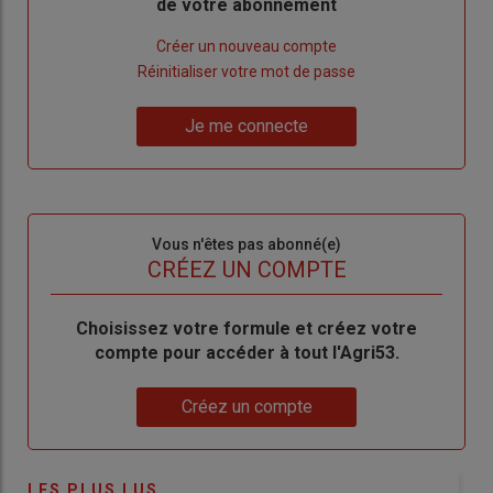
de votre abonnement
Lien
Créer un nouveau compte
"Créer
Lien
Réinitialiser votre mot de passe
un
"Réinitialiser
Lien
nouveau
votre
Je me connecte
"Je
compte"
mot
me
de
connecte"
passe"
Sous-
Vous n'êtes pas abonné(e)
titre
TITRE
CRÉEZ UN COMPTE
Body
Choisissez votre formule et créez votre
compte pour accéder à tout l'Agri53.
Lien
Créez un compte
LES PLUS LUS