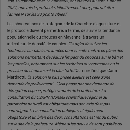
soit 15 communes et 15 hameaux, ont été tirés au sort. L'année
2027, une fois le protocole définitivement acté, pourrait être
l'année N sur les 30 points ciblés."
Les observations de la stagiaire de la Chambre d'agriculture et
le protocole doivent permettre, à terme, de suivre la tendance
populationnelle du choucas en Mayenne, à travers un
indicateur de densité de couples.
"Il s'agira de suivre les
tendances sur plusieurs années pour ensuite mettre en place des
solutions permettant de réduire l'impact du choucas sur le bâti et
les parcelles, notamment sur les territoires ou communes où la
pression du choucas est la plus forte."
Comme l'indique Carla
Martinotti,
"la solution la plus prisée ailleurs est celle d'une
demande de prélèvement"
:
"Cela passe par une demande de
dérogation espèce protégée auprès de la préfecture. La
consultation du CSRPN (Conseil scientifique régional du
patrimoine naturel) est obligatoire mais son avis n'est pas
contraignant. La consultation publique est également
obligatoire et un bilan des deux consultations est rendu public
sur le site de la préfecture. Même si les deux avis sont positifs ou