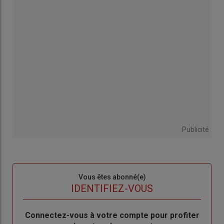
Publicité
Sous-
Vous êtes abonné(e)
titre
TITRE
IDENTIFIEZ-VOUS
Body
Connectez-vous à votre compte pour profiter