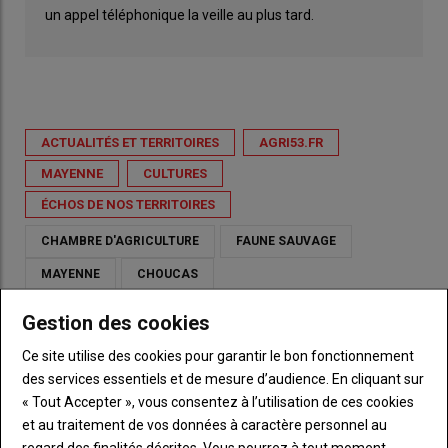
un appel téléphonique la veille au plus tard.
ACTUALITÉS ET TERRITOIRES
AGRI53.FR
MAYENNE
CULTURES
ÉCHOS DE NOS TERRITOIRES
CHAMBRE D'AGRICULTURE
FAUNE SAUVAGE
MAYENNE
CHOUCAS
Gestion des cookies
Ce site utilise des cookies pour garantir le bon fonctionnement
des services essentiels et de mesure d’audience. En cliquant sur
« Tout Accepter », vous consentez à l’utilisation de ces cookies
VOUS AIMEREZ AUSSI
et au traitement de vos données à caractère personnel au
regard des finalités décrites. Vous pourrez à tout moment