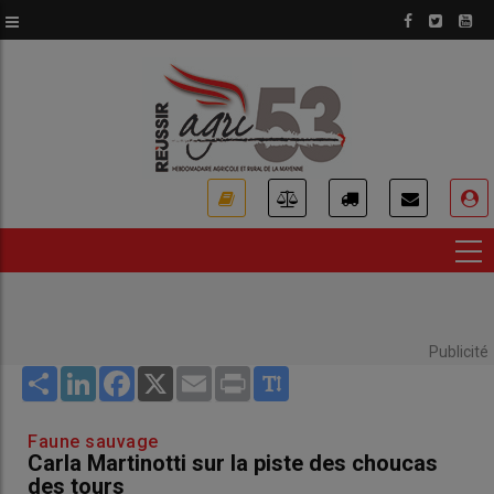
Aller
au
contenu
principal
USER
ACCOUNT
MENU
Publicité
Share
LinkedIn
Facebook
X
Email
Print
Faune sauvage
Carla Martinotti sur la piste des choucas
des tours