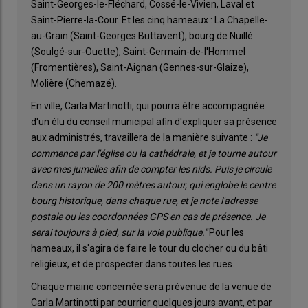
Saint-Georges-le-Fléchard, Cossé-le-Vivien, Laval et
Saint-Pierre-la-Cour. Et les cinq hameaux : La Chapelle-
au-Grain (Saint-Georges Buttavent), bourg de Nuillé
(Soulgé-sur-Ouette), Saint-Germain-de-l'Hommel
(Fromentières), Saint-Aignan (Gennes-sur-Glaize),
Molière (Chemazé).
En ville, Carla Martinotti, qui pourra être accompagnée
d'un élu du conseil municipal afin d'expliquer sa présence
aux administrés, travaillera de la manière suivante :
"Je
commence par l'église ou la cathédrale, et je tourne autour
avec mes jumelles afin de compter les nids. Puis je circule
dans un rayon de 200 mètres autour, qui englobe le centre
bourg historique, dans chaque rue, et je note l'adresse
postale ou les coordonnées GPS en cas de présence. Je
serai toujours à pied, sur la voie publique."
Pour les
hameaux, il s'agira de faire le tour du clocher ou du bâti
religieux, et de prospecter dans toutes les rues.
Chaque mairie concernée sera prévenue de la venue de
Carla Martinotti par courrier quelques jours avant, et par