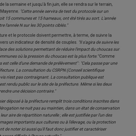
e la semaine et jusqu'à fin juin, elle se rendra sur le terrain,
n Mayenne.
"Cette année servira de test du protocole sur un
soit 15 communes et 15 hameaux, ont été tirés au sort. L'année
re l'année N sur les 30 points ciblés."
ure et le protocole doivent permettre, à terme, de suivre la
ers un indicateur de densité de couples.
"Il s'agira de suivre les
ace des solutions permettant de réduire l'impact du choucas sur
 communes où la pression du choucas est la plus forte."
Comme
eurs est celle d'une demande de prélèvement"
:
"Cela passe par une
ecture. La consultation du CSRPN (Conseil scientifique
avis n'est pas contraignant. La consultation publique est
st rendu public sur le site de la préfecture. Même si les deux
rendre une décision contraire."
ier déposé à la préfecture remplit trois conditions inscrites dans
 la dérogation ne nuit pas au maintien, dans un état de conservation
 aire de répartition naturelle ; elle est justifiée par l'un des
mages importants aux cultures ou à l'élevage, ou la protection
t de noter ici aussi qu'il faut donc justifier et caractériser