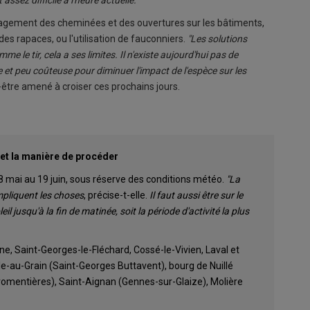
ssez difficile à l'heure actuelle."
illagement des cheminées et des ouvertures sur les bâtiments,
 des rapaces, ou l'utilisation de fauconniers.
"Les solutions
me le tir, cela a ses limites. Il n'existe aujourd'hui pas de
ce et peu coûteuse pour diminuer l'impact de l'espèce sur les
être amené à croiser ces prochains jours.
 et la manière de procéder
18 mai au 19 juin, sous réserve des conditions météo.
"La
ompliquent les choses
, précise-t-elle.
Il faut aussi être sur le
il jusqu'à la fin de matinée, soit la période d'activité la plus
ne, Saint-Georges-le-Fléchard, Cossé-le-Vivien, Laval et
le-au-Grain (Saint-Georges Buttavent), bourg de Nuillé
omentières), Saint-Aignan (Gennes-sur-Glaize), Molière