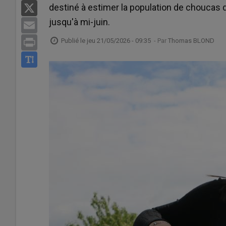
destiné à estimer la population de choucas d
X
jusqu'à mi-juin.
Email
Publié le
jeu 21/05/2026 - 09:35
- Par
Thomas BLOND
Print