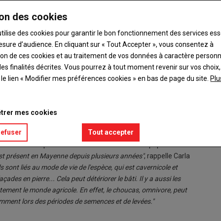
on des cookies
utilise des cookies pour garantir le bon fonctionnement des services ess
esure d’audience. En cliquant sur « Tout Accepter », vous consentez à
ation de ces cookies et au traitement de vos données à caractère person
es finalités décrites. Vous pourrez à tout moment revenir sur vos choix,
e de la Mayenne.
t le lien « Modifier mes préférences cookies » en bas de page du site.
Plu
, l'accent chantant de Carla Martinotti, étudiante
trer mes cookies
te dernière a débuté son stage de fin d'études à la Chambre
refuser
Tout accepter
ment en master biodiversité, écologie et évolution à l'UCO
nstruction d'un protocole utile à l'estimation de la population de
t présent en Mayenne depuis plusieurs années"
, rappelle Carla
Ils sont liés au mode de vie de l'espèce, qui est cavernicole et
ades en pierre... Cela peut détériorer le bâti. Il y a aussi les
tement le monde agricole. En effet, le choucas, omnivore, peut
mment lors des périodes de semences et de levées."