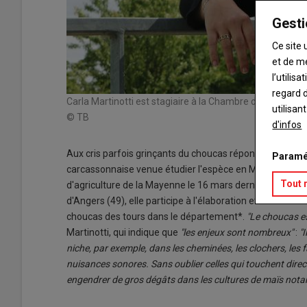
Gesti
Ce site 
et de m
l’utilis
regard d
Carla Martinotti est stagiaire à la Chambre d'agricultur
utilisan
© TB
d'infos
Aux cris parfois grinçants du choucas répond, depuis peu
Paramé
carcassonnaise venue étudier l'espèce en Mayenne. Cet
Tout 
d'agriculture de la Mayenne le 16 mars dernier. Actuelle
d'Angers (49), elle participe à l'élaboration et à la co-co
choucas des tours dans le département*.
"Le choucas es
Martinotti, qui indique que
"les enjeux sont nombreux"
:
"
niche, par exemple, dans les cheminées, les clochers, les faç
nuisances sonores. Sans oublier celles qui touchent direc
engendrer de gros dégâts dans les cultures de maïs nota