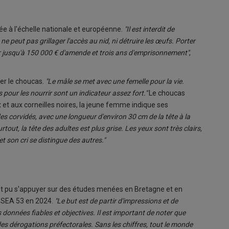
e à l'échelle nationale et européenne.
"Il est interdit de
 ne peut pas grillager l'accès au nid, ni détruire les œufs. Porter
er jusqu'à 150 000 € d'amende et trois ans d'emprisonnement"
,
ver le choucas.
"Le mâle se met avec une femelle pour la vie.
s pour les nourrir sont un indicateur assez fort."
Le choucas
x et aux corneilles noires, la jeune femme indique ses
 des corvidés, avec une longueur d'environ 30 cm de la tête à la
out, la tête des adultes est plus grise. Les yeux sont très clairs,
et son cri se distingue des autres."
nt pu s'appuyer sur des études menées en Bretagne et en
FDSEA 53 en 2024.
"Le but est de partir d'impressions et de
données fiables et objectives. Il est important de noter que
 des dérogations préfectorales. Sans les chiffres, tout le monde