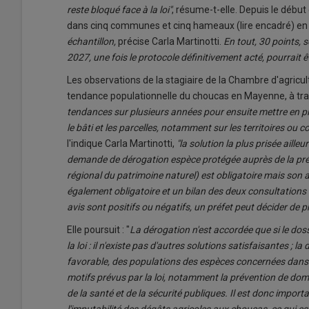
reste bloqué face à la loi"
, résume-t-elle. Depuis le début d
dans cinq communes et cinq hameaux (lire encadré) e
échantillon,
précise Carla Martinotti.
En tout, 30 points, 
2027, une fois le protocole définitivement acté, pourrait êt
Les observations de la stagiaire de la Chambre d'agricult
tendance populationnelle du choucas en Mayenne, à trav
tendances sur plusieurs années pour ensuite mettre en pl
le bâti et les parcelles, notamment sur les territoires ou
l'indique Carla Martinotti,
"la solution la plus prisée aill
demande de dérogation espèce protégée auprès de la préf
régional du patrimoine naturel) est obligatoire mais son 
également obligatoire et un bilan des deux consultations e
avis sont positifs ou négatifs, un préfet peut décider de p
Elle poursuit : "
La dérogation n'est accordée que si le doss
la loi : il n'existe pas d'autres solutions satisfaisantes ;
favorable, des populations des espèces concernées dans leur
motifs prévus par la loi, notamment la prévention de dom
de la santé et de la sécurité publiques. Il est donc importan