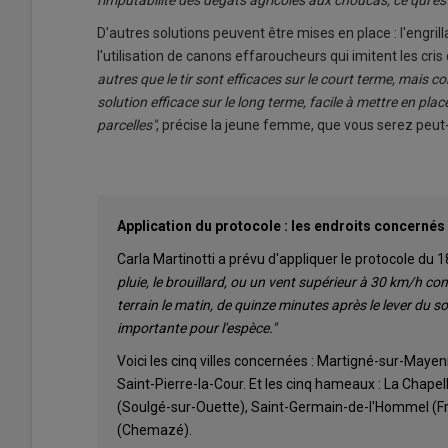
l'imputabilité des dégâts agricoles aux choucas, ce qui est a
D'autres solutions peuvent être mises en place : l'engr
l'utilisation de canons effaroucheurs qui imitent les cris
autres que le tir sont efficaces sur le court terme, mais com
solution efficace sur le long terme, facile à mettre en pla
parcelles"
, précise la jeune femme, que vous serez peut-
Application du protocole
: les endroits concernés
Carla Martinotti a prévu d'appliquer le protocole du 
pluie, le brouillard, ou un vent supérieur à 30 km/h c
terrain le matin, de quinze minutes après le lever du sole
importante pour l'espèce."
Voici les cinq villes concernées : Martigné-sur-Mayen
Saint-Pierre-la-Cour. Et les cinq hameaux : La Chapel
(Soulgé-sur-Ouette), Saint-Germain-de-l'Hommel (Fr
(Chemazé).