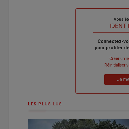
Sous-
Vous êt
titre
TITRE
IDENTI
Body
Connectez-vo
pour profiter 
Lien
Créer un 
"Créer
Lien
Réinitialiser
un
"Réinitialiser
Lien
nouveau
votre
Je me
"Je
compte"
mot
me
de
connecte"
passe"
LES PLUS LUS