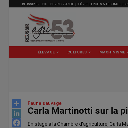
MENU
Aller
REUSSIR.FR
BIO
BOVINS VIANDE
CHÈVRE
FRUITS & LÉGUMES
GR
FILIÈRE
au
contenu
principal
NAVIGATION
ÉLEVAGE
CULTURES
MACHINISME
PRINCIPALE
Share
Faune sauvage
Carla Martinotti sur la 
LinkedIn
Facebook
En stage à la Chambre d'agriculture, Carla Mar