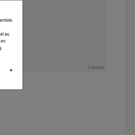
entiels
nel au
 en
s
Publicité