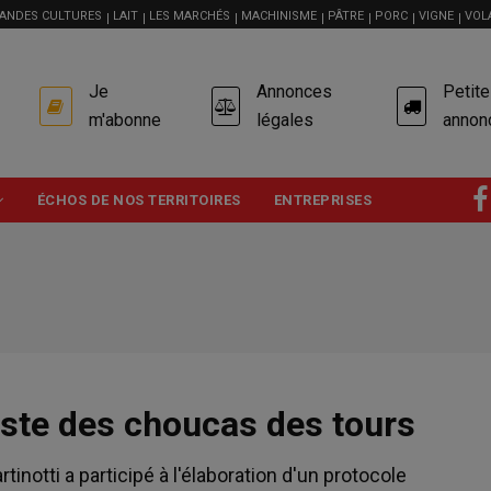
ANDES CULTURES
LAIT
LES MARCHÉS
MACHINISME
PÂTRE
PORC
VIGNE
VOL
USER
Je
Annonces
Petit
ACCOUNT
MENU
m'abonne
légales
annon
ÉCHOS DE NOS TERRITOIRES
ENTREPRISES
piste des choucas des tours
tinotti a participé à l'élaboration d'un protocole