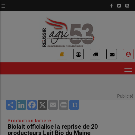
Aller
au
contenu
principal
USER
ACCOUNT
MENU
Publicité
Share
LinkedIn
Facebook
X
Email
Print
Production laitière
Biolait officialise la reprise de 20
producteurs Lait Bio du Maine