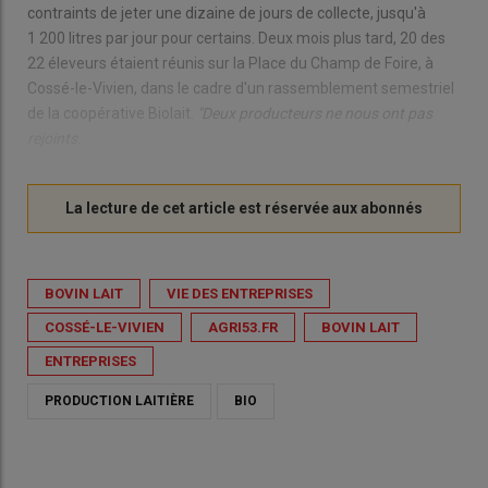
contraints de jeter une dizaine de jours de collecte, jusqu'à
1 200 litres par jour pour certains. Deux mois plus tard, 20 des
22 éleveurs étaient réunis sur la Place du Champ de Foire, à
Cossé-le-Vivien, dans le cadre d'un rassemblement semestriel
de la coopérative Biolait.
"Deux producteurs ne nous ont pas
rejoints.
BOVIN LAIT
VIE DES ENTREPRISES
COSSÉ-LE-VIVIEN
AGRI53.FR
BOVIN LAIT
ENTREPRISES
PRODUCTION LAITIÈRE
BIO