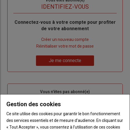
Sous-
Vous êtes abonné(e)
titre
TITRE
IDENTIFIEZ-VOUS
Body
Connectez-vous à votre compte pour profiter
de votre abonnement
Lien
Créer un nouveau compte
"Créer
Lien
Réinitialiser votre mot de passe
un
"Réinitialiser
Lien
nouveau
votre
Je me connecte
"Je
compte"
mot
me
de
connecte"
passe"
Sous-
Vous n'êtes pas abonné(e)
titre
TITRE
CRÉEZ UN COMPTE
Gestion des cookies
Body
Choisissez votre formule et créez votre
Ce site utilise des cookies pour garantir le bon fonctionnement
compte pour accéder à tout l'Agri53.
des services essentiels et de mesure d’audience. En cliquant sur
« Tout Accepter », vous consentez à l’utilisation de ces cookies