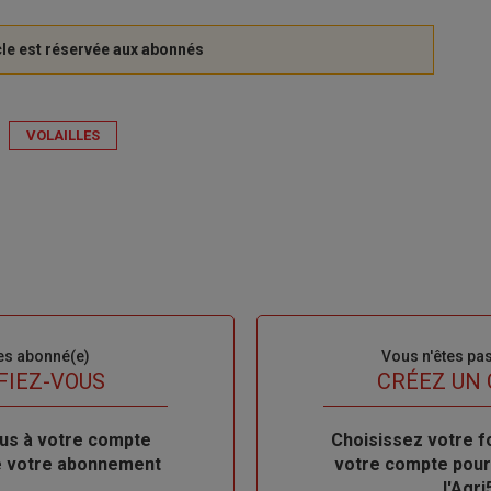
VOLAILLES
es abonné(e)
Sous-
Vous n'êtes pa
titre
FIEZ-VOUS
TITRE
CRÉEZ UN
us à votre compte
Body
Choisissez votre f
de votre abonnement
votre compte pour
l'Agri