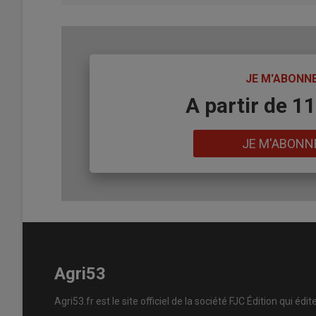
TITRE
JE M'ABONN
Body
A partir de 1
Lien
JE M'ABONN
Agri53
Agri53.fr est le site officiel de la société FJC Édition qui édit