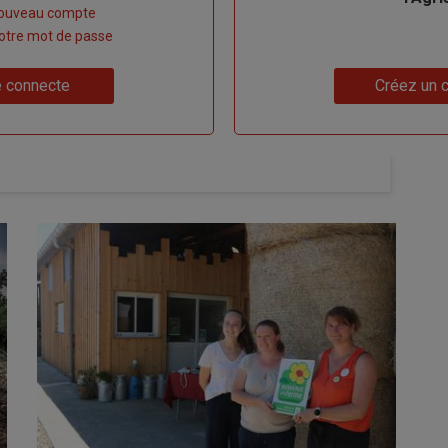
nouveau compte
 votre mot de passe
Lien
 connecte
Créez un 