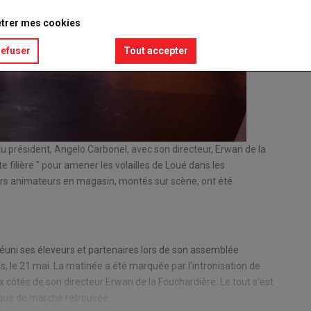
trer mes cookies
refuser
Tout accepter
u président, Angelo Carbonel, avec son directeur, Erwan de la
AG Loué
e filière " pour amener les volailles de Loué dans les
© Fanny
eurs animateurs en magasin, montés sur scène, ont été
réuni ses éleveurs et partenaires lors de son assemblée
, le 21 mai. La matinée a été marquée par l'intronisation de
côtés de son directeur Erwan de la Fouchardière. Le tout s'est
que de marché retrouvée.