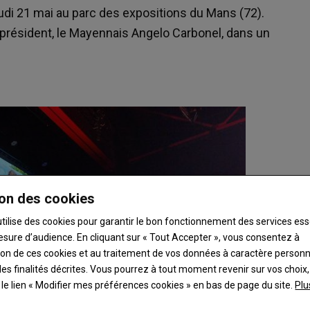
udi 21 mai au parc des expositions du Mans (72).
u président, le Mayennais Angelo Carbonel, dans un
on des cookies
utilise des cookies pour garantir le bon fonctionnement des services ess
esure d’audience. En cliquant sur « Tout Accepter », vous consentez à
ation de ces cookies et au traitement de vos données à caractère person
es finalités décrites. Vous pourrez à tout moment revenir sur vos choix,
t le lien « Modifier mes préférences cookies » en bas de page du site.
Plu