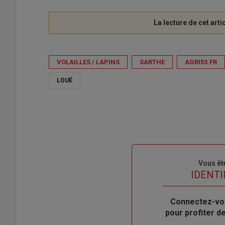
VOLAILLES / LAPINS
SARTHE
AGRI53.FR
LOUÉ
Sous-
Vous êt
titre
TITRE
IDENTI
Body
Connectez-vo
pour profiter 