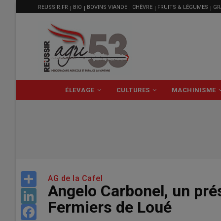
MENU
Aller
REUSSIR.FR
BIO
BOVINS VIANDE
CHÈVRE
FRUITS & LÉGUMES
GR
FILIÈRE
au
contenu
principal
NAVIGATION
ÉLEVAGE
CULTURES
MACHINISME
PRINCIPALE
Share
AG de la Cafel
Angelo Carbonel, un pré
LinkedIn
Fermiers de Loué
Facebook