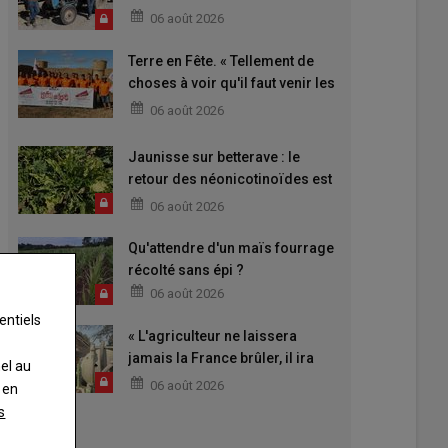
06 août 2026
Terre en Fête. « Tellement de
choses à voir qu'il faut venir les
deux jours »
06 août 2026
Jaunisse sur betterave : le
retour des néonicotinoïdes est
attendu
06 août 2026
Qu'attendre d'un maïs fourrage
récolté sans épi ?
06 août 2026
entiels
« L'agriculteur ne laissera
jamais la France brûler, il ira
nel au
aider »
06 août 2026
 en
s