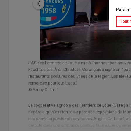
Paramé
Tout 
L'AG des Fermiers de Loué a mis à l'honneur son nouvea
Fouchardière. À dr. Christelle Morançais a signé un " pact
restaurants scolaires des lycées de la région. Les élev
remerciés pour leur travail.
© Fanny Collard
La coopérative agricole des Fermiers de Loué (Cafel) a 
générale qui s'est tenue au parc des expositions du Mans
son nouveau président mayennais, Angelo Carbonel, aux 
déroulé dans une ambiance positive face à une dynami