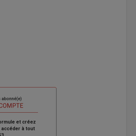
s abonné(e)
 COMPTE
ormule et créez
 accéder à tout
53.