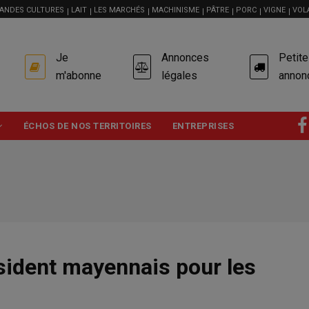
ANDES CULTURES
LAIT
LES MARCHÉS
MACHINISME
PÂTRE
PORC
VIGNE
VOL
USER
Je
Annonces
Petit
ACCOUNT
MENU
m'abonne
légales
annon
ÉCHOS DE NOS TERRITOIRES
ENTREPRISES
sident mayennais pour les