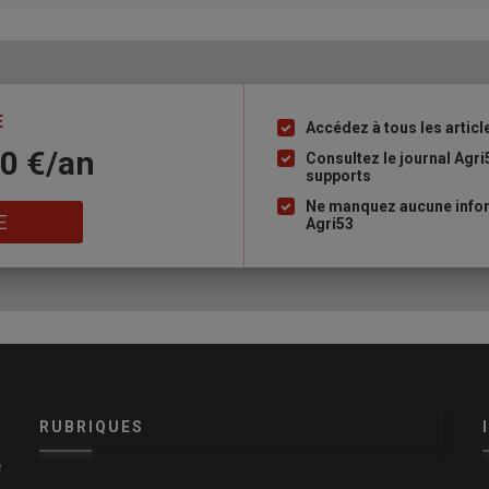
E
Accédez à tous les articl
Liste
10 €/an
à
Consultez le journal Agri
supports
puce
Ne manquez aucune infor
E
Agri53
RUBRIQUES
e