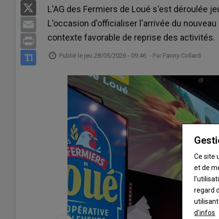
X
L'AG des Fermiers de Loué s'est déroulée je
L'occasion d'officialiser l'arrivée du nouvea
Email
contexte favorable de reprise des activités.
Print
Publié le
jeu 28/05/2026 - 09:46
- Par
Fanny Collard
Gesti
Ce site 
et de m
l’utilis
regard d
utilisan
d'infos