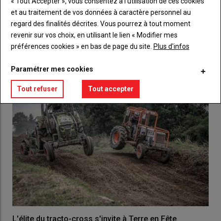
« Tout Accepter », vous consentez à l’utilisation de ces cookies
Lien
Créez un compte
et au traitement de vos données à caractère personnel au
regard des finalités décrites. Vous pourrez à tout moment
revenir sur vos choix, en utilisant le lien « Modifier mes
LES PLUS LUS
préférences cookies » en bas de page du site.
Plus d'infos
Paramétrer mes cookies
Tout refuser
Tout accepter
L'élite du tracto-cross s'invite à Terre en Fête