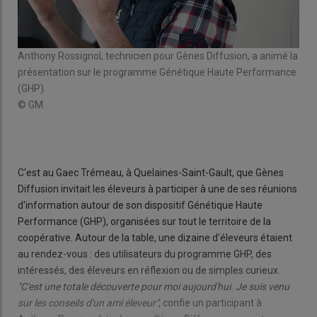
ère
Anthony Rossignol, technicien pour Gènes Diffusion, a animé la
Emm
tats
présentation sur le programme Génétique Haute Performance
Jér
(GHP).
"sat
© GM
© 
C'est au Gaec Trémeau, à Quelaines-Saint-Gault, que Gènes
Diffusion invitait les éleveurs à participer à une de ses réunions
d'information autour de son dispositif Génétique Haute
Performance (GHP), organisées sur tout le territoire de la
coopérative. Autour de la table, une dizaine d'éleveurs étaient
au rendez-vous : des utilisateurs du programme GHP, des
intéressés, des éleveurs en réflexion ou de simples curieux.
"C'est une totale découverte pour moi aujourd'hui. Je suis venu
sur les conseils d'un ami éleveur"
, confie un participant à