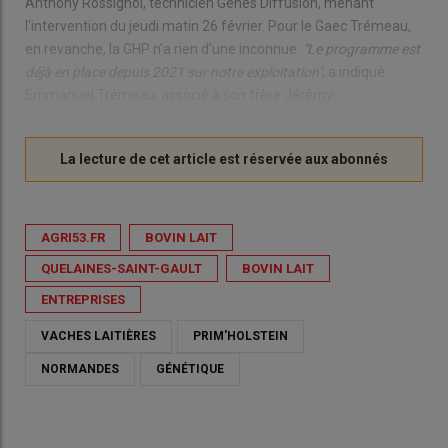
Anthony Rossignol, technicien Gènes Diffusion, menant
l'intervention du jeudi matin 26 février. Pour le Gaec Trémeau,
en revanche, la GHP n'a rien d'une inconnue.
"Le programme est
déjà en place depuis 2021 sur notre exploitation"
, a indiqué
Emmanuel Trémeau, associé à son frère Jérémy.
AGRI53.FR
BOVIN LAIT
QUELAINES-SAINT-GAULT
BOVIN LAIT
ENTREPRISES
VACHES LAITIÈRES
PRIM'HOLSTEIN
NORMANDES
GÉNÉTIQUE