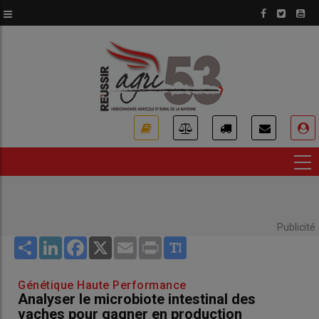
Aller
au
contenu
principal
USER
ACCOUNT
MENU
Publicité
Share
LinkedIn
Facebook
X
Email
Print
Génétique Haute Performance
Analyser le microbiote intestinal des
vaches pour gagner en production