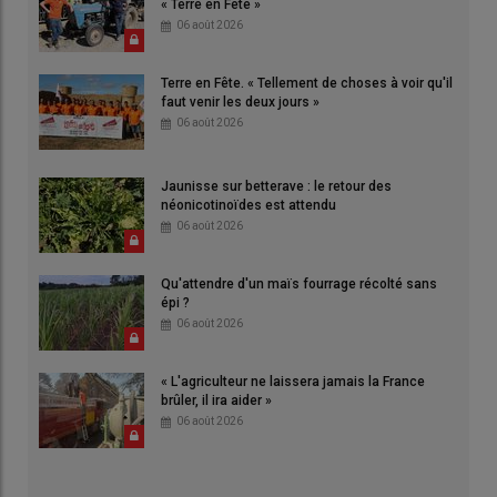
« Terre en Fête »
06 août 2026
Terre en Fête. « Tellement de choses à voir qu'il
faut venir les deux jours »
06 août 2026
Jaunisse sur betterave : le retour des
néonicotinoïdes est attendu
06 août 2026
Qu'attendre d'un maïs fourrage récolté sans
épi ?
06 août 2026
« L'agriculteur ne laissera jamais la France
brûler, il ira aider »
06 août 2026