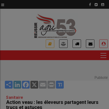
Aller
au
contenu
principal
USER
ACCOUNT
MENU
Publicité
Share
LinkedIn
Facebook
X
Email
Print
Sanitaire
Action veau : les éleveurs partagent leurs
trucs et astuces