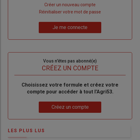
Lien
Créer un nouveau compte
"Créer
Lien
Réinitialiser votre mot de passe
un
"Réinitialiser
Lien
nouveau
votre
Je me connecte
"Je
compte"
mot
me
de
connecte"
passe"
Sous-
Vous n'êtes pas abonné(e)
titre
TITRE
CRÉEZ UN COMPTE
Body
Choisissez votre formule et créez votre
compte pour accéder à tout l'Agri53.
Lien
Créez un compte
LES PLUS LUS