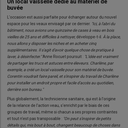
Un local vaisselle dédié au matériel de
buvée
L'occasion est aussi parfaite pour échanger autour du nouvel
espace pour les veaux envisagé par ce dernier.
"Ici, à l'abri du
bâtiment, nous avions une quinzaine de cases à veau en bois
vieilles de 25 ans et difficiles à nettoyer,
développe-t-il.
À la place,
nous allons y disposer les niches et en acheter cinq
supplémentaires. Il s'agit d'avoir quelque chose de pratique à
laver, à désinfecter."
Anne Rocuet poursuit :
"L'idée est vraiment
de partager les trucs et astuces entre éleveurs. Charlène, par
exemple, a créé un local vaisselle pour son matériel de buvée.
Corentin voudrait faire pareil, et s'inspirer du travail de Charlène
pour installer un endroit propre et facile d'accès au quotidien,
derrière son bureau."
Plus globalement, la technicienne sanitaire, qui est à l'origine
de la relance de l'action veau, s'enrichit par le biais de ces
groupes de travail, même si chacun a ses propres contraintes
et tout n'est pas transposable :
"On peut s'inspirer de petits
détails qui, mis bout à bout, changent beaucoup de choses dans