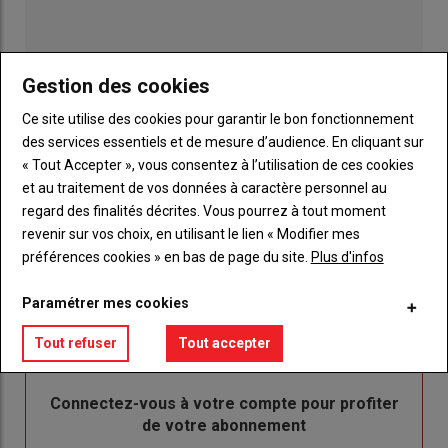
Gestion des cookies
Ce site utilise des cookies pour garantir le bon fonctionnement
des services essentiels et de mesure d’audience. En cliquant sur
« Tout Accepter », vous consentez à l’utilisation de ces cookies
et au traitement de vos données à caractère personnel au
regard des finalités décrites. Vous pourrez à tout moment
Publicité
revenir sur vos choix, en utilisant le lien « Modifier mes
préférences cookies » en bas de page du site.
Plus d'infos
Paramétrer mes cookies
Sous-
Vous êtes abonné(e)
titre
Tout refuser
Tout accepter
TITRE
IDENTIFIEZ-VOUS
Body
Connectez-vous à votre compte pour profiter
de votre abonnement