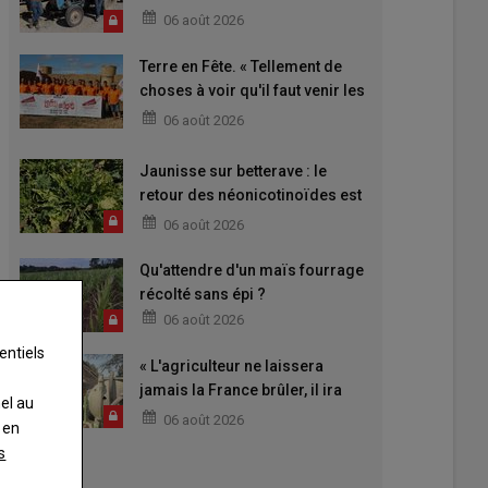
06 août 2026
Terre en Fête. « Tellement de
choses à voir qu'il faut venir les
deux jours »
06 août 2026
Jaunisse sur betterave : le
retour des néonicotinoïdes est
attendu
06 août 2026
Qu'attendre d'un maïs fourrage
récolté sans épi ?
06 août 2026
entiels
« L'agriculteur ne laissera
jamais la France brûler, il ira
nel au
aider »
06 août 2026
 en
s