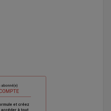
s abonné(e)
 COMPTE
ormule et créez
 accéder à tout