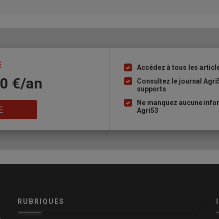
E
Accédez à tous les articl
Liste
10 €/an
à
Consultez le journal Agri
supports
puce
Ne manquez aucune infor
E
Agri53
RUBRIQUES
e