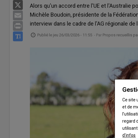
X
Alors qu'un accord entre l'UE et l'Australie po
Michèle Boudoin, présidente de la Fédératio
Email
interview dans le cadre de l'AG régionale de
Print
Publié le
jeu 26/03/2026 - 11:55
- Par
Propos recueillis p
Gesti
Ce site 
et de m
l’utilis
regard d
utilisan
d'infos