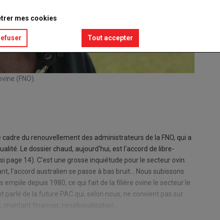
trer mes cookies
refuser
Tout accepter
ovine (FNO).
e cadre du renouvellement des administrateurs de la FNO, qui a
ualité. Le dossier chaud, aujourd'hui, est l'accord de libre-
si page 14). C'est une grosse inquiétude pour le secteur ovin.
, l'accord australien se passe à bas bruit... Nous subissons
mpile depuis 1980, ce qui fait de la filière ovine le secteur le
 parlé de la future PAC qui, selon nous, ne convient pas sur
, montant financier, renationalisation...