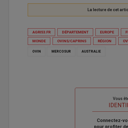
AGRI53.FR
DÉPARTEMENT
EUROPE
F
MONDE
OVINS/CAPRINS
RÉGION
OV
OVIN
MERCOSUR
AUSTRALIE
Sous-
Vous êt
titre
TITRE
IDENTI
Body
Connectez-vo
pour profiter 