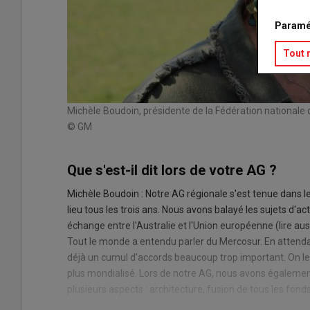
Paramé
Tout 
Michèle Boudoin, présidente de la Fédération nationale 
© GM
Que s'est-il dit lors de votre AG ?
Michèle Boudoin : Notre AG régionale s'est tenue dans l
lieu tous les trois ans. Nous avons balayé les sujets d'act
échange entre l'Australie et l'Union européenne (lire aus
Tout le monde a entendu parler du Mercosur. En attendant
déjà un cumul d'accords beaucoup trop important. On les e
plus mondialisé. Lors de notre AG, nous avons également
plusieurs aspects : architecture, fusion de tous les fonds