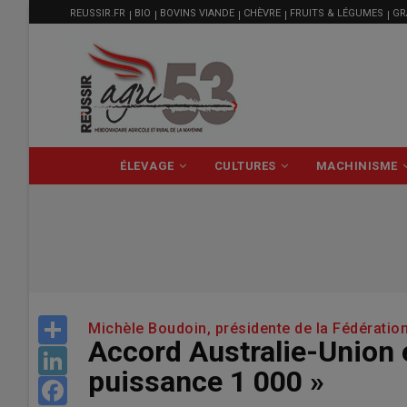
MENU
Aller
REUSSIR.FR
BIO
BOVINS VIANDE
CHÈVRE
FRUITS & LÉGUMES
GR
FILIÈRE
au
contenu
principal
NAVIGATION
ÉLEVAGE
CULTURES
MACHINISME
PRINCIPALE
Share
Michèle Boudoin, présidente de la Fédératio
Accord Australie-Union 
LinkedIn
puissance 1 000 »
Facebook