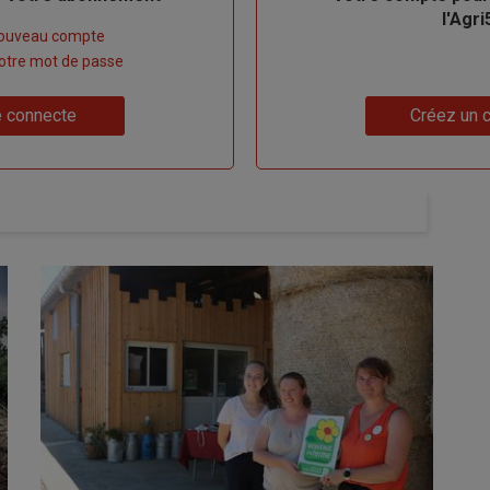
l'Agri
nouveau compte
 votre mot de passe
Lien
 connecte
Créez un 