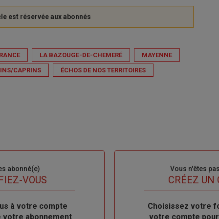
RANCE
LA BAZOUGE-DE-CHEMERÉ
MAYENNE
INS/CAPRINS
ÉCHOS DE NOS TERRITOIRES
es abonné(e)
Sous-
Vous n'êtes pa
titre
FIEZ-VOUS
TITRE
CRÉEZ UN
us à votre compte
Body
Choisissez votre f
de votre abonnement
votre compte pour