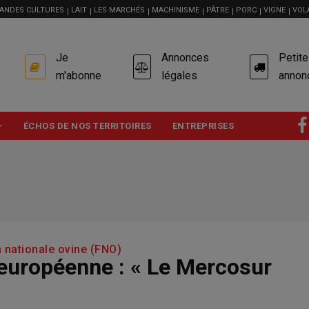
ANDES CULTURES
LAIT
LES MARCHÉS
MACHINISME
PÂTRE
PORC
VIGNE
VOL
USER
Je
Annonces
Petit
ACCOUNT
MENU
m'abonne
légales
annon
ÉCHOS DE NOS TERRITOIRES
ENTREPRISES
n nationale ovine (FNO)
européenne : « Le Mercosur