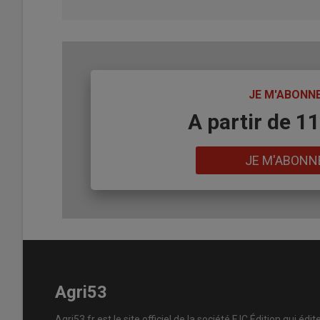
TITRE
JE M'ABONN
Body
A partir de 1
Lien
JE M'ABONN
Agri53
Agri53.fr est le site officiel de la société FJC Édition qui édit