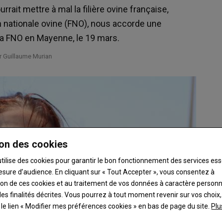
urrait mettre à mal la filière ovine française,
n nationale ovine (FNO), nous accorde une
 la FNO en Mayenne, le 19 mars.
ar Guillaume Murian
on des cookies
utilise des cookies pour garantir le bon fonctionnement des services ess
esure d’audience. En cliquant sur « Tout Accepter », vous consentez à
ation de ces cookies et au traitement de vos données à caractère person
es finalités décrites. Vous pourrez à tout moment revenir sur vos choix,
t le lien « Modifier mes préférences cookies » en bas de page du site.
Plu