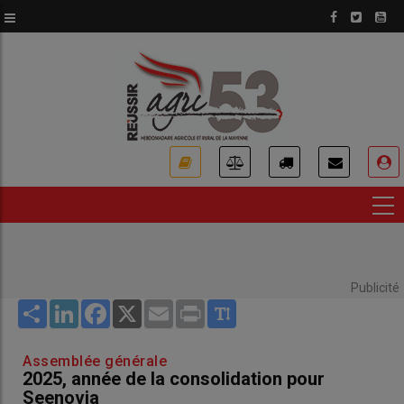
Aller
au
contenu
principal
USER
ACCOUNT
MENU
Publicité
Share
LinkedIn
Facebook
X
Email
Print
Assemblée générale
2025, année de la consolidation pour
Seenovia