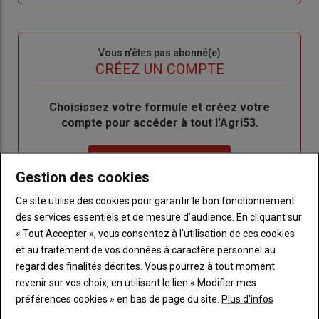
me
de
connecte"
passe"
Sous-
Vous n'êtes pas abonné(e)
titre
TITRE
CRÉEZ UN COMPTE
Body
Choisissez votre formule et créez votre
compte pour accéder à tout l'Agri53.
Lien
Créez un compte
Gestion des cookies
Ce site utilise des cookies pour garantir le bon fonctionnement
LES PLUS LUS
des services essentiels et de mesure d’audience. En cliquant sur
« Tout Accepter », vous consentez à l’utilisation de ces cookies
et au traitement de vos données à caractère personnel au
regard des finalités décrites. Vous pourrez à tout moment
revenir sur vos choix, en utilisant le lien « Modifier mes
préférences cookies » en bas de page du site.
Plus d'infos