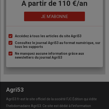
Body
A partir de 110 €/an
Lien
JE M'ABONNE
Accédez à tous les articles du site Agri53
Liste
à
Consultez le journal Agri53 au format numérique, sur
tous les supports
puce
Ne manquez aucune information grâce aux
newsletters du journal Agri53
Agri53
Agri53.fr est le site officiel de la société FJC Édition qui édite
l’hebdomadaire Agri53. Ce site est dédié à l’information