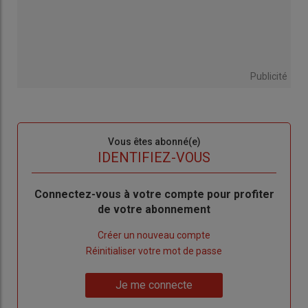
Publicité
Sous-
Vous êtes abonné(e)
titre
TITRE
IDENTIFIEZ-VOUS
Body
Connectez-vous à votre compte pour profiter
de votre abonnement
Lien
Créer un nouveau compte
"Créer
Lien
Réinitialiser votre mot de passe
un
"Réinitialiser
Lien
nouveau
votre
Je me connecte
"Je
compte"
mot