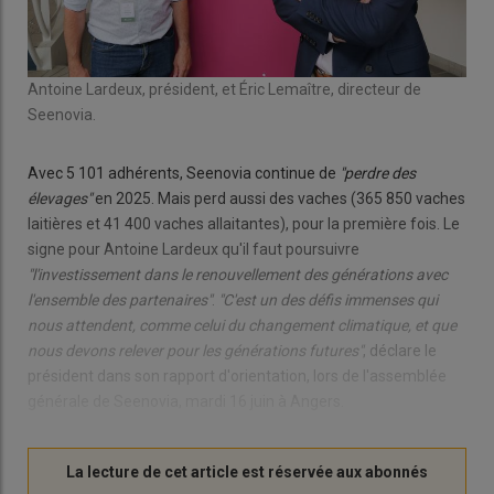
Antoine Lardeux, président, et Éric Lemaître, directeur de
Seenovia.
Avec 5 101 adhérents, Seenovia continue de
"perdre des
élevages"
en 2025. Mais perd aussi des vaches (365 850 vaches
laitières et 41 400 vaches allaitantes), pour la première fois. Le
signe pour Antoine Lardeux qu'il faut poursuivre
"l'investissement dans le renouvellement des générations avec
l'ensemble des partenaires"
.
"C'est un des défis immenses qui
nous attendent, comme celui du changement climatique, et que
nous devons relever pour les générations futures"
, déclare le
président dans son rapport d'orientation, lors de l'assemblée
générale de Seenovia, mardi 16 juin à Angers.