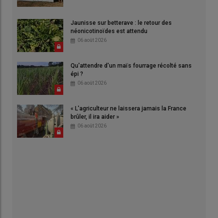
Jaunisse sur betterave : le retour des
néonicotinoïdes est attendu
06 août 2026
Qu'attendre d'un maïs fourrage récolté sans
épi ?
06 août 2026
« L'agriculteur ne laissera jamais la France
brûler, il ira aider »
06 août 2026