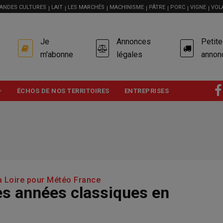
ANDES CULTURES
LAIT
LES MARCHÉS
MACHINISME
PÂTRE
PORC
VIGNE
VOL
USER
Je
Annonces
Petit
ACCOUNT
MENU
m'abonne
légales
annon
ÉCHOS DE NOS TERRITOIRES
ENTREPRISES
 la Loire pour Météo France
es années classiques en