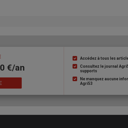
E
Accédez à tous les articl
Liste
10 €/an
à
Consultez le journal Agri
supports
puce
Ne manquez aucune infor
E
Agri53