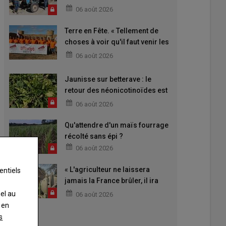
06 août 2026
Terre en Fête. « Tellement de
choses à voir qu'il faut venir les
deux jours »
06 août 2026
Jaunisse sur betterave : le
retour des néonicotinoïdes est
attendu
06 août 2026
Qu'attendre d'un maïs fourrage
récolté sans épi ?
06 août 2026
« L'agriculteur ne laissera
entiels
jamais la France brûler, il ira
aider »
nel au
06 août 2026
 en
s