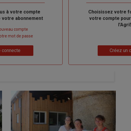
us à votre compte
Body
Choisissez votre f
de votre abonnement
votre compte pour
l'Agri
nouveau compte
 votre mot de passe
Lien
 connecte
Créez un 