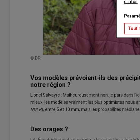
d'infos
Paramé
Tout 
© DR
Vos modèles prévoient-ils des précipita
notre région ?
Lionel Salvayre : Malheureusement non, je pars dans l'idée q
mieux, les modèles vraiment les plus optimistes nous a
NDLR
), entre 5 et 10 mm, mais les probabilités médiane
Des orages ?
LS : Éventuellement, mais même là, quand on regarde les d