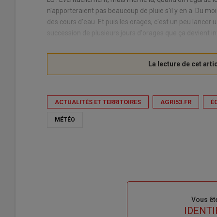
n'apporteraient pas beaucoup de pluie s'il y en a. Du mo
des cours d'eau. Et puis les orages, c'est un peu lancer un
succession de plusieurs jours d'orages que ça devient i
ACTUALITÉS ET TERRITOIRES
AGRI53.FR
É
MÉTÉO
Sous-
Vous êt
titre
TITRE
IDENTI