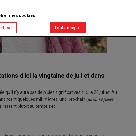
trer mes cookies
refuser
Tout accepter
tions d'ici la vingtaine de juillet dans
u'il n'y aura pas de pluies significatives d'ici le 20 juillet. Au
nnoncent quelques millimètres lundi prochain (
lundi 13 juillet,
s restent plutôt au temps sec.
irectives internes, au moins pour les jours à venir, ils