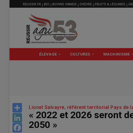
MENU
Aller
REUSSIR.FR
BIO
BOVINS VIANDE
CHÈVRE
FRUITS & LÉGUMES
GR
FILIÈRE
au
contenu
principal
NAVIGATION
ÉLEVAGE
CULTURES
MACHINISME
PRINCIPALE
Share
Lionel Salvayre, référent territorial Pays de
« 2022 et 2026 seront d
LinkedIn
2050 »
Facebook