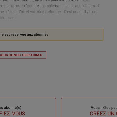
ins pas de quoi résoudre la problématique des agriculteurs et
e pièce en l'air et voir où ça retombe... C'est quand il y a une
ntéressant.
CHOS DE NOS TERRITOIRES
es abonné(e)
Sous-
Vous n'êtes pa
titre
FIEZ-VOUS
TITRE
CRÉEZ UN