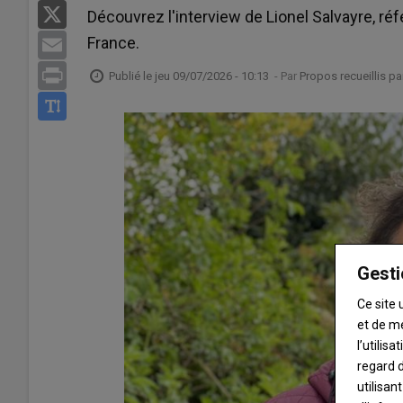
X
Découvrez l'interview de Lionel Salvayre, réfé
France.
Email
Print
Publié le
jeu 09/07/2026 - 10:13
- Par
Propos recueillis p
Gesti
Ce site 
et de m
l’utilis
regard d
utilisan