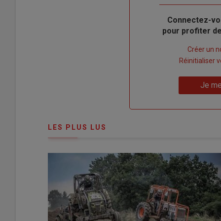
Body
Connectez-vo
pour profiter 
Lien
Créer un 
"Créer
Lien
Réinitialiser
un
"Réinitialiser
Lien
nouveau
votre
Je me
"Je
compte"
mot
me
de
connecte"
passe"
LES PLUS LUS